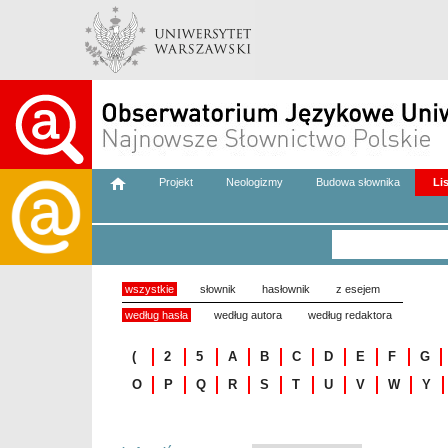
Projekt
Neologizmy
Budowa słownika
Li
wszystkie
słownik
hasłownik
z esejem
według hasła
według autora
według redaktora
(
2
5
A
B
C
D
E
F
G
O
P
Q
R
S
T
U
V
W
Y