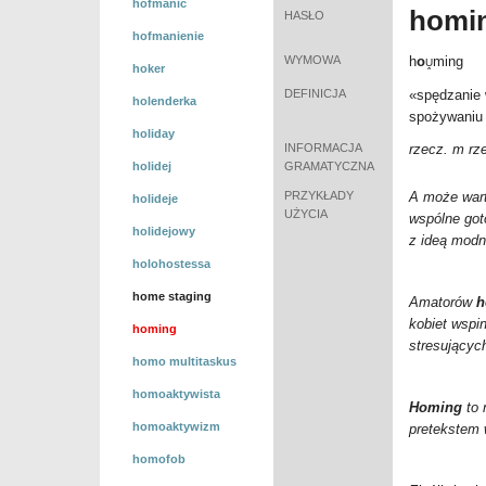
hofmanić
homi
HASŁO
hofmanienie
WYMOWA
h
o
ming
Ṷ
hoker
DEFINICJA
«spędzanie 
holenderka
spożywaniu 
holiday
INFORMACJA
rzecz. m rz
holidej
GRAMATYCZNA
PRZYKŁADY
A może wart
holideje
UŻYCIA
wspólne got
holidejowy
z ideą mod
holohostessa
home staging
Amatorów
h
kobiet wspin
homing
stresującyc
homo multitaskus
homoaktywista
Homing
to 
homoaktywizm
pretekstem 
homofob