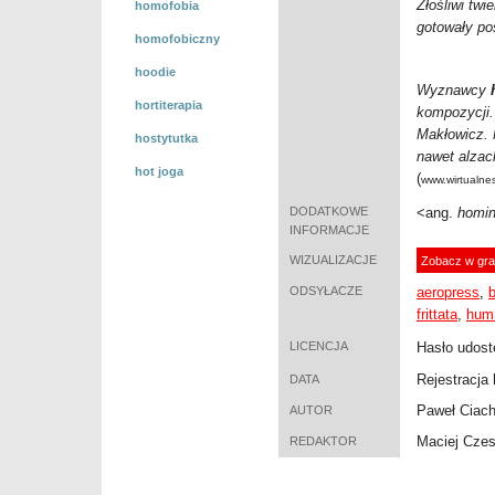
Złośliwi twi
homofobia
gotowały pos
homofobiczny
hoodie
Wyznawcy
hortiterapia
kompozycji. 
Makłowicz. N
hostytutka
nawet alzac
hot joga
(
www.wirtualne
DODATKOWE
<ang.
homi
INFORMACJE
WIZUALIZACJE
Zobacz w gra
ODSYŁACZE
aeropress
,
frittata
,
hum
LICENCJA
Hasło udost
Rejestracja 
DATA
Paweł Ciac
AUTOR
Maciej Cze
REDAKTOR