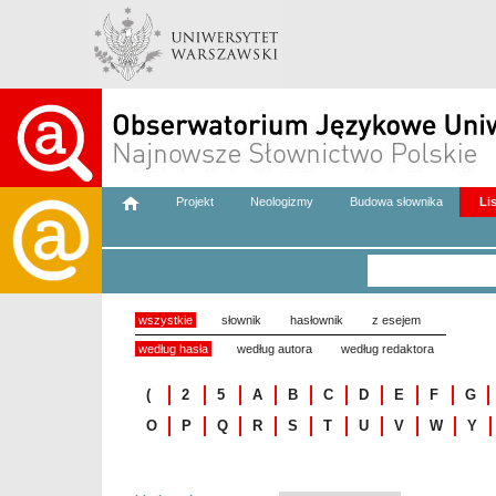
Projekt
Neologizmy
Budowa słownika
Li
wszystkie
słownik
hasłownik
z esejem
według hasła
według autora
według redaktora
(
2
5
A
B
C
D
E
F
G
O
P
Q
R
S
T
U
V
W
Y