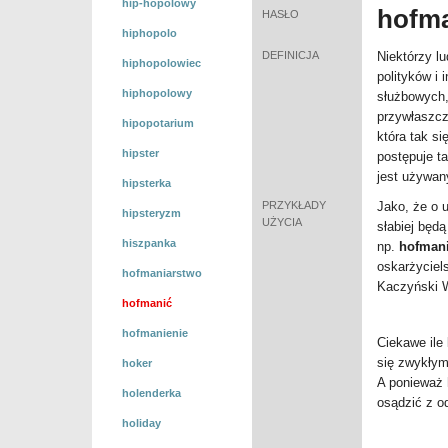
hip-hopolowy
hofm
HASŁO
hiphopolo
DEFINICJA
Niektórzy lu
hiphopolowiec
polityków i
hiphopolowy
służbowych,
przywłaszcz
hipopotarium
która tak si
hipster
postępuje t
jest używany
hipsterka
PRZYKŁADY
Jako, że o 
hipsteryzm
UŻYCIA
słabiej będ
hiszpanka
np.
hofman
oskarżyciels
hofmaniarstwo
Kaczyński 
hofmanić
hofmanienie
Ciekawe ile 
się zwykłym
hoker
A ponieważ
holenderka
osądzić z o
holiday