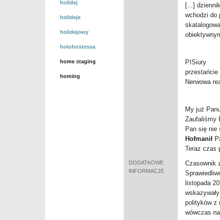
holidej
[...] dzien
wchodzi do
holideje
skatalogować
holidejowy
obiektywny
holohostessa
home staging
PISiury
przestańcie
homing
Nerwowa rea
My już Panu
Zaufaliśmy 
Pan się nie
Hofmanił
Pa
Teraz czas 
DODATKOWE
Czasownik z
INFORMACJE
Sprawiedliw
listopada 2
wskazywały 
polityków z
wówczas n