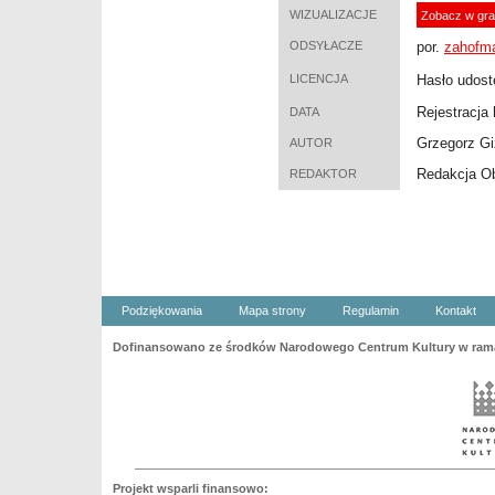
WIZUALIZACJE
Zobacz w gra
ODSYŁACZE
por.
zahofm
LICENCJA
Hasło udost
Rejestracja 
DATA
Grzegorz G
AUTOR
Redakcja O
REDAKTOR
Podziękowania
Mapa strony
Regulamin
Kontakt
Dofinansowano ze środków Narodowego Centrum Kultury w ramac
Projekt wsparli finansowo: