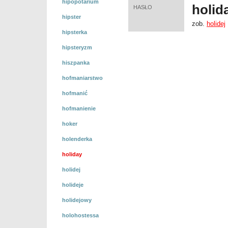
hipopotarium
holid
HASŁO
hipster
zob.
holidej
hipsterka
hipsteryzm
hiszpanka
hofmaniarstwo
hofmanić
hofmanienie
hoker
holenderka
holiday
holidej
holideje
holidejowy
holohostessa