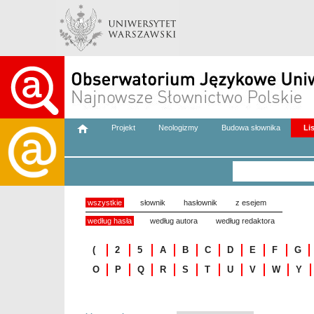
Projekt
Neologizmy
Budowa słownika
Li
wszystkie
słownik
hasłownik
z esejem
według hasła
według autora
według redaktora
(
2
5
A
B
C
D
E
F
G
O
P
Q
R
S
T
U
V
W
Y