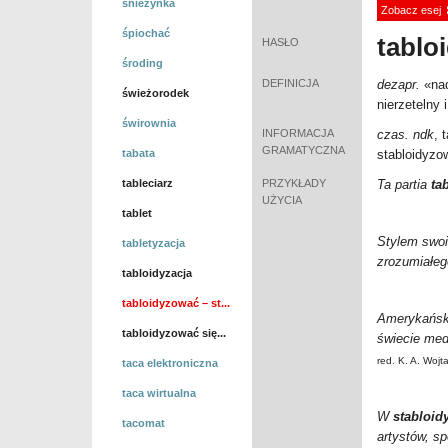
śnieżynka
Zobacz esej
śpiochać
tablo
HASŁO
środing
DEFINICJA
dezapr.
«na
świeżorodek
nierzetelny
świrownia
INFORMACJA
czas. ndk
, 
GRAMATYCZNA
tabata
stabloidyz
tableciarz
PRZYKŁADY
Ta partia
ta
UŻYCIA
tablet
Stylem swoi
tabletyzacja
zrozumiałego
tabloidyzacja
tabloidyzować – st...
Amerykański
tabloidyzować się...
świecie med
red. K. A. Woj
taca elektroniczna
taca wirtualna
W
stabloi
tacomat
artystów, s