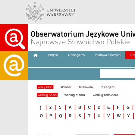
Projekt
Neologizmy
Budowa słownika
Li
wszystkie
słownik
hasłownik
z esejem
według hasła
według autora
według redaktora
(
2
5
A
B
C
D
E
F
G
O
P
Q
R
S
T
U
V
W
Y