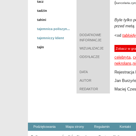
tacz
(
kancelaria.cyro
tadżin
Byle tylko 
tahini
przed metą.
tajemnica poliszyn...
DODATKOWE
<od
tabloid
tajemniczy klient
INFORMACJE
tajin
WIZUALIZACJE
Zobacz w gra
ODSYŁACZE
celebryta
,
c
nekrolans
,
n
Rejestracja 
DATA
Jan Burzyńs
AUTOR
Maciej Cze
REDAKTOR
Podziękowania
Mapa strony
Regulamin
Kontakt