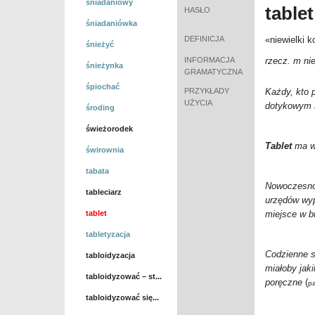
śniadaniowy
table
HASŁO
śniadaniówka
DEFINICJA
«niewielki 
śnieżyć
INFORMACJA
rzecz. m ni
śnieżynka
GRAMATYCZNA
śpiochać
PRZYKŁADY
Każdy, kto 
UŻYCIA
dotykowym 
środing
świeżorodek
Tablet
ma w
świrownia
tabata
Nowoczesnoś
tableciarz
urzędów wyp
tablet
miejsce w 
tabletyzacja
Codzienne s
tabloidyzacja
miałoby jak
tabloidyzować – st...
poręczne
(
p
tabloidyzować się...