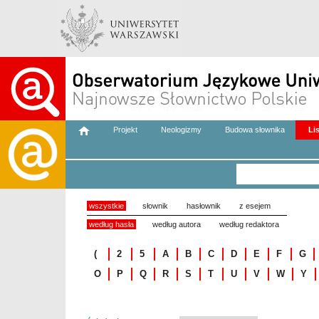
Projekt
Neologizmy
Budowa słownika
Li
wszystkie
słownik
hasłownik
z esejem
według hasła
według autora
według redaktora
(
2
5
A
B
C
D
E
F
G
O
P
Q
R
S
T
U
V
W
Y