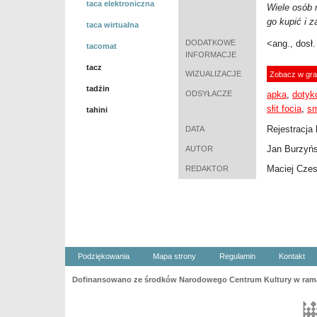
taca elektroniczna
Wiele osób 
go kupi
ć
i z
taca wirtualna
DODATKOWE
<ang., dosł
tacomat
INFORMACJE
tacz
WIZUALIZACJE
Zobacz w gra
tadżin
ODSYŁACZE
apka
,
dotyk
słit focia
,
sm
tahini
Rejestracja 
DATA
Jan Burzyńs
AUTOR
Maciej Cze
REDAKTOR
Podziękowania
Mapa strony
Regulamin
Kontakt
Dofinansowano ze środków Narodowego Centrum Kultury w ramac