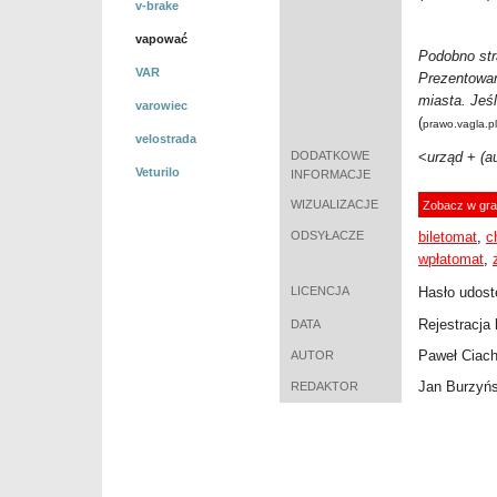
v-brake
vapować
Podobno str
VAR
Prezentowan
miasta. Jeśl
varowiec
(
prawo.vagla.pl
velostrada
DODATKOWE
<
urząd
+
(a
Veturilo
INFORMACJE
WIZUALIZACJE
Zobacz w gra
ODSYŁACZE
bileto
mat
,
c
wpłatomat
,
LICENCJA
Hasło udost
Rejestracja 
DATA
Paweł Ciac
AUTOR
Jan Burzyńs
REDAKTOR