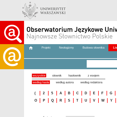
Projekt
Neologizmy
Budowa słownika
Li
wszystkie
słownik
hasłownik
z esejem
według hasła
według autora
według redaktora
(
2
5
A
B
C
D
E
F
G
O
P
Q
R
S
T
U
V
W
Y