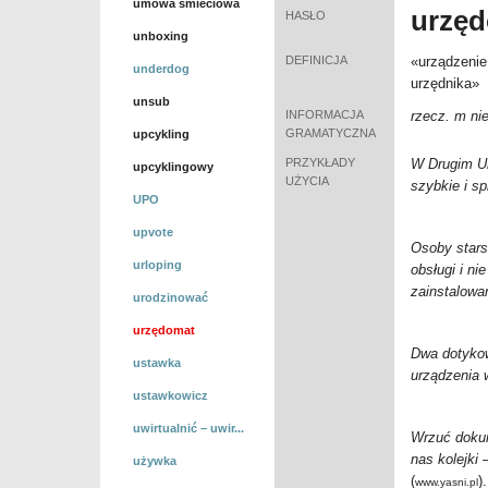
umowa śmieciowa
urzę
HASŁO
unboxing
DEFINICJA
«urządzenie
underdog
urzędnika»
unsub
INFORMACJA
rzecz. m ni
GRAMATYCZNA
upcykling
PRZYKŁADY
W Drugim U
upcyklingowy
UŻYCIA
szybkie i s
UPO
upvote
Osoby stars
urloping
obsługi i ni
zainstalowan
urodzinować
urzędomat
Dwa dotykowe
ustawka
urządzenia
ustawkowicz
uwirtualnić – uwir...
Wrzuć doku
nas kolejki
używka
(
).
www.yasni.pl