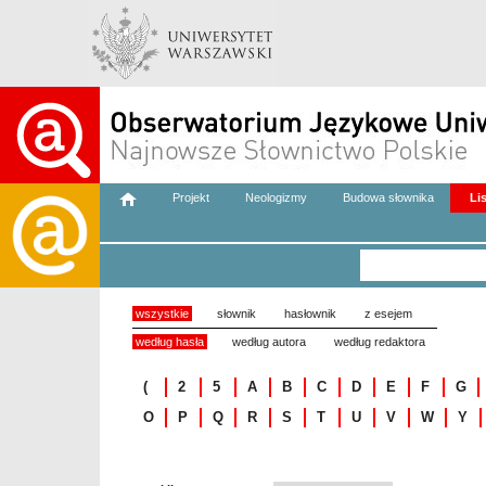
Projekt
Neologizmy
Budowa słownika
Li
wszystkie
słownik
hasłownik
z esejem
według hasła
według autora
według redaktora
(
2
5
A
B
C
D
E
F
G
O
P
Q
R
S
T
U
V
W
Y