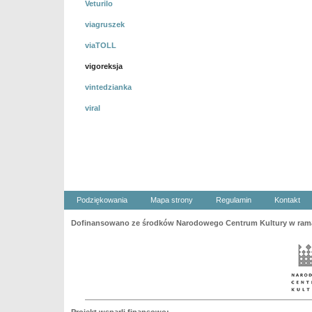
Veturilo
viagruszek
viaTOLL
vigoreksja
vintedzianka
viral
Podziękowania
Mapa strony
Regulamin
Kontakt
Dofinansowano ze środków Narodowego Centrum Kultury w ramac