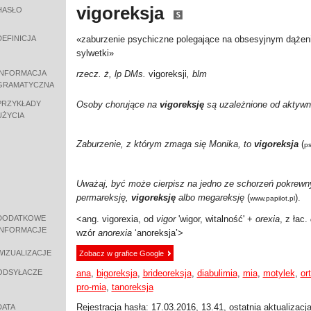
vigoreksja
HASŁO
DEFINICJA
«zaburzenie psychiczne polegające na obsesyjnym dążen
sylwetki»
INFORMACJA
rzecz. ż, lp DMs.
vigoreksji
, blm
GRAMATYCZNA
PRZYKŁADY
Osoby chorujące na
vigoreksję
są uzależnione od aktywno
UŻYCIA
Zaburzenie, z którym zmaga się Monika, to
vigoreksja
(
ps
Uważaj, być może cierpisz na jedno ze schorzeń pokrewnyc
permareksję,
vigoreksję
albo megareksję
(
).
www.papilot.pl
DODATKOWE
<ang. vigorexia, od
vigor
'wigor, witalność' +
orexia
, z łac.
INFORMACJE
wzór
anorexia
‘anoreksja’
>
WIZUALIZACJE
Zobacz w grafice Google
ODSYŁACZE
ana
,
bigoreksja
,
brideoreksja
,
diabulimia
,
mia
,
motylek
,
or
pro-mia
,
tanoreksja
Rejestracja hasła: 17.03.2016, 13.41, ostatnia aktualizacj
DATA