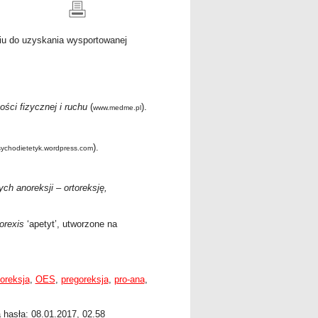
iu do uzyskania wysportowanej
ści fizycznej i ruchu
(
).
www.medme.pl
).
ychodietetyk.wordpress.com
h anoreksji – ortoreksję,
orexis
‘apetyt’, utworzone na
toreksja
,
OES
,
pregoreksja
,
pro-ana
,
a hasła: 08.01.2017, 02.58