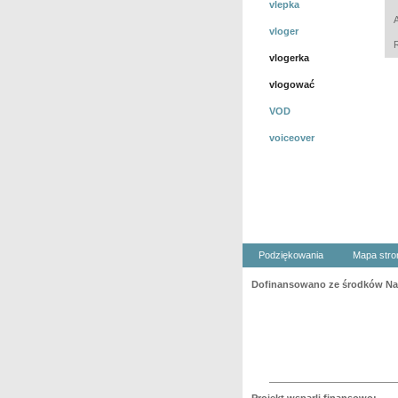
vlepka
vloger
vlogerka
vlogować
VOD
voiceover
Podziękowania
Mapa stro
Dofinansowano ze środków Nar