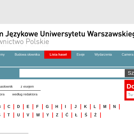
zmy
Budowa słownika
Lista haseł
Eseje
Wydarzenia
Camera 
Do
asłownik
z esejem
ora
według redaktora
B
C
D
E
F
G
H
I
J
K
L
M
N
S
T
U
V
W
Y
Z
Ć
Ł
Ś
Ż