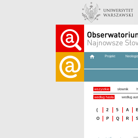
Projekt
Neologi
wszystkie
słownik
h
według hasła
według aut
(
2
5
A
O
P
Q
R