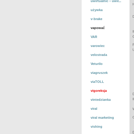
uwirtualnić – uwir...
używka
v-brake
vapować
VAR
varowiec
velostrada
Veturilo
viagruszek
viaTOLL
vigoreksja
vintedzianka
viral
viral marketing
vishing