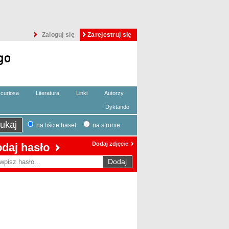
Zaloguj się
Zarejestruj się
curiosa
Literatura
Linki
Autorzy
Dyktando
na liście haseł
na stronie
Dodaj zdjęcie
daj hasło