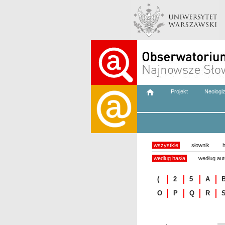
Projekt
Neologi
wszystkie
słownik
h
według hasła
według aut
(
2
5
A
O
P
Q
R