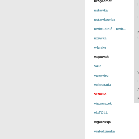
urzędomat
ustawka
ustawkowicz
uwirtualnić – uwir...
używka
v-brake
vapować
VAR
varowiec
velostrada
Veturilo
viagruszek
viaTOLL
vigoreksja
vintedzianka