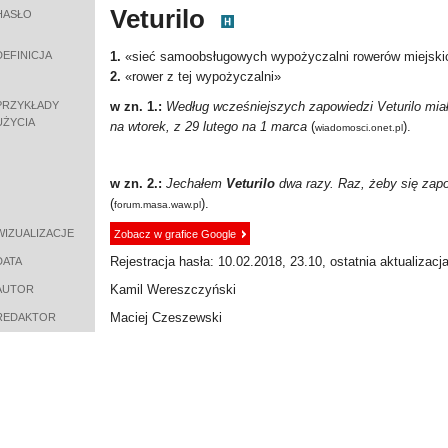
Veturilo
HASŁO
DEFINICJA
1.
«
sieć samoobsługowych wypożyczalni rowerów miejski
2.
«
rower z tej wypożyczalni
»
PRZYKŁADY
w zn. 1.:
Według wcześniejszych zapowiedzi Veturilo mia
UŻYCIA
na wtorek, z 29 lutego na 1 marca
(
).
wiadomosci.onet.pl
w zn. 2.:
Jechałem
Veturilo
dwa razy. Raz, żeby się zapo
(
).
forum.masa.waw.pl
WIZUALIZACJE
Zobacz w grafice Google
Rejestracja hasła: 10.02.2018, 23.10, ostatnia aktualizacj
DATA
Kamil Wereszczyński
AUTOR
Maciej Czeszewski
REDAKTOR