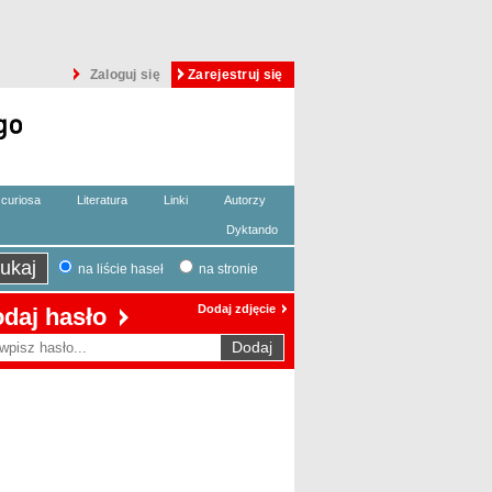
Zaloguj się
Zarejestruj się
curiosa
Literatura
Linki
Autorzy
Dyktando
na liście haseł
na stronie
Dodaj zdjęcie
daj hasło