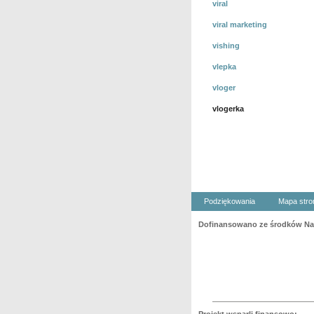
viral
viral marketing
vishing
vlepka
vloger
vlogerka
Podziękowania
Mapa stro
Dofinansowano ze środków Nar