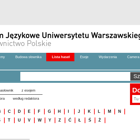
zmy
Budowa słownika
Lista haseł
Eseje
Wydarzenia
Camera 
Do
asłownik
z esejem
ora
według redaktora
B
C
D
E
F
G
H
I
J
K
L
M
N
S
T
U
V
W
Y
Z
Ć
Ł
Ś
Ż