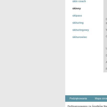
skin coach
skinny
skipass
skituring
skituringowy
skiturowiec
Podziękowania
Mapa stro
Dofinansowano ze środków Nar