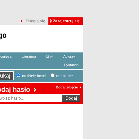
Zaloguj się
Zarejestruj się
curiosa
Literatura
Linki
Autorzy
Dyktando
na liście haseł
na stronie
Dodaj zdjęcie
daj hasło