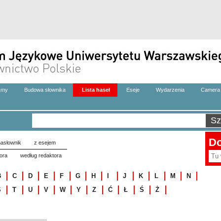
zmy
Budowa słownika
Lista haseł
Eseje
Wydarzenia
Camera 
Do
asłownik
z esejem
ora
według redaktora
B
C
D
E
F
G
H
I
J
K
L
M
N
S
T
U
V
W
Y
Z
Ć
Ł
Ś
Ż