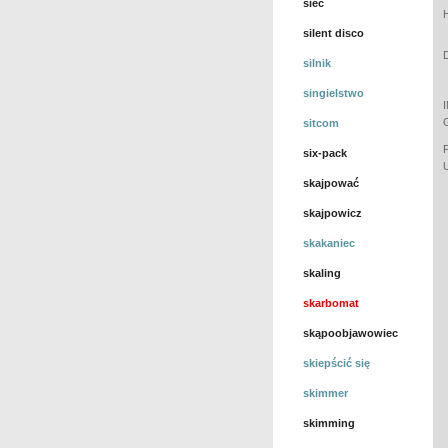
sieć
silent disco
silnik
singielstwo
sitcom
six-pack
skajpować
skajpowicz
skakaniec
skaling
skarbomat
skąpoobjawowiec
skiepścić się
skimmer
skimming