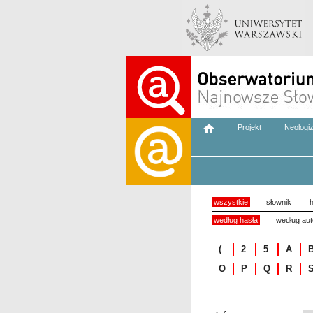
Projekt
Neologi
wszystkie
słownik
h
według hasła
według aut
(
2
5
A
O
P
Q
R