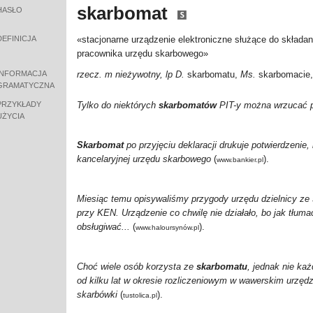
skarbomat
HASŁO
DEFINICJA
«stacjonarne urządzenie elektroniczne służące do składan
pracownika urzędu skarbowego»
INFORMACJA
rzecz. m nieżywotny, lp D.
skarbomatu,
Ms.
skarbomacie
GRAMATYCZNA
PRZYKŁADY
Tylko do niektórych
skarbomatów
PIT-y można wrzucać p
UŻYCIA
Skarbomat
po przyjęciu deklaracji drukuje potwierdzenie,
kancelaryjnej urzędu skarbowego
(
).
www.bankier.pl
Miesiąc temu opisywaliśmy przygody urzędu dzielnicy ze
przy KEN. Urządzenie co chwilę nie działało, bo jak tłumac
obsługiwać...
(
).
www.haloursynów.pl
Choć wiele osób korzysta ze
skarbomatu
, jednak nie każ
od kilku lat w okresie rozliczeniowym w wawerskim urzędz
skarbówki
(
).
tustolica.pl