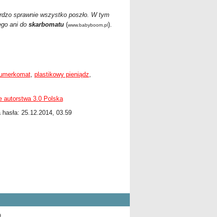
ardzo sprawnie wszystko poszło. W tym
go ani do
skarbomatu
(
).
www.babyboom.pl
umerkomat
,
plastikowy pieniądz
,
 autorstwa 3.0 Polska
a hasła: 25.12.2014, 03.59
9