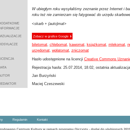
W ubiegłym roku wysyłaliśmy zeznanie przez Internet i b
roku też nie zamierzam się fatygować do urzędu skarbowe
DODATKOWE
<
skarb
+
(auto)mat
>
INFORMACJE
WIZUALIZACJE
Zobacz w grafice Google
ODSYŁACZE
biletomat
,
chlebomat
,
kawomat
,
książkomat
,
mlekomat
,
n
urzędomat
,
wpłatomat
,
zniczomat
LICENCJA
Hasło udostępnione na licencji
Creative Commons Uznanie
Rejestracja hasła: 25.07.2014, 18.02, ostatnia aktualizacj
DATA
Jan Burzyński
AUTOR
Maciej Czeszewski
REDAKTOR
ny
Regulamin
Kontakt
odowego Centrum Kultury w ramach programu Ojczysty - dodaj do ulubionych 201