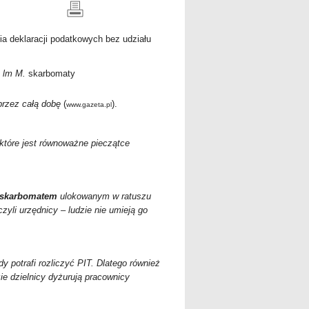
ia deklaracji podatkowych bez udziału
,
lm M.
skarbomaty
rzez całą dobę
(
).
www.gazeta.pl
 które jest równoważne pieczątce
skarbomatem
ulokowanym w ratuszu
zyli urzędnicy – ludzie nie umieją go
dy potrafi rozliczyć PIT. Dlatego również
ie dzielnicy dyżurują pracownicy