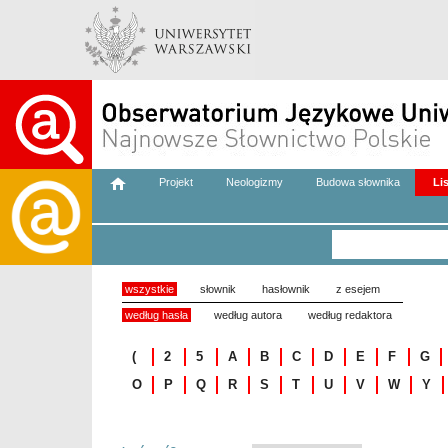
Projekt
Neologizmy
Budowa słownika
Li
wszystkie
słownik
hasłownik
z esejem
według hasła
według autora
według redaktora
(
2
5
A
B
C
D
E
F
G
O
P
Q
R
S
T
U
V
W
Y