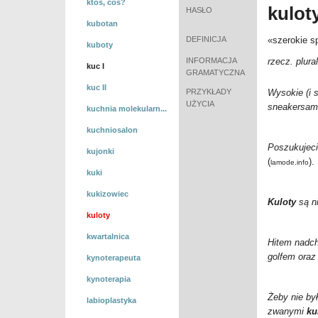
ktoś, coś?
kulot
HASŁO
kubotan
DEFINICJA
«szerokie s
kuboty
INFORMACJA
rzecz. plura
kuc I
GRAMATYCZNA
kuc II
PRZYKŁADY
Wysokie (i 
UŻYCIA
sneakersam
kuchnia molekularn...
kuchniosalon
Poszukujec
kujonki
(
).
lamode.info
kuki
kukizowiec
Kuloty
są ni
kuloty
kwartalnica
Hitem nadch
golfem oraz
kynoterapeuta
kynoterapia
Żeby nie by
labioplastyka
zwanymi
ku