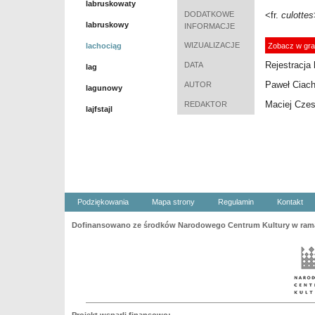
labruskowaty
DODATKOWE
<fr.
culotte
s
labruskowy
INFORMACJE
WIZUALIZACJE
lachociąg
Zobacz w gra
Rejestracja 
DATA
lag
Paweł Ciac
AUTOR
lagunowy
Maciej Cze
REDAKTOR
lajfstajl
Podziękowania
Mapa strony
Regulamin
Kontakt
Dofinansowano ze środków Narodowego Centrum Kultury w ramac