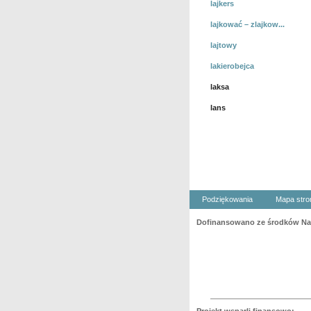
lajkers
lajkować – zlajkow...
lajtowy
lakierobejca
laksa
lans
Podziękowania
Mapa stro
Dofinansowano ze środków Nar