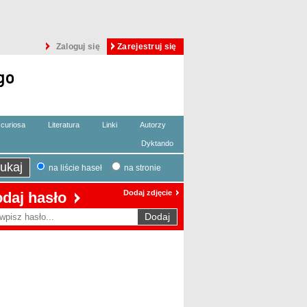
Zaloguj się
Zarejestruj się
curiosa
Literatura
Linki
Autorzy
Dyktando
na liście haseł
na stronie
Dodaj zdjęcie
daj hasło