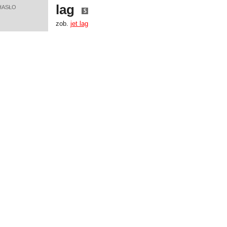
lag
HASŁO
zob.
jet lag