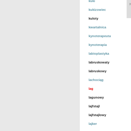
kuki
kukizowiec
kuloty
kwartalnica
kynoterapeuta
kynoterapia
labioplastyka
labruskowaty
labruskowy
lachociąg
lag
lagunowy
lajfstajl
lajfstajlowy
lajker