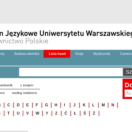
zmy
Budowa słownika
Lista haseł
Eseje
Wydarzenia
Camera 
Do
asłownik
z esejem
ora
według redaktora
B
C
D
E
F
G
H
I
J
K
L
M
N
S
T
U
V
W
Y
Z
Ć
Ł
Ś
Ż