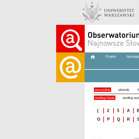
Projekt
Neologi
wszystkie
słownik
h
według hasła
według aut
(
2
5
A
O
P
Q
R