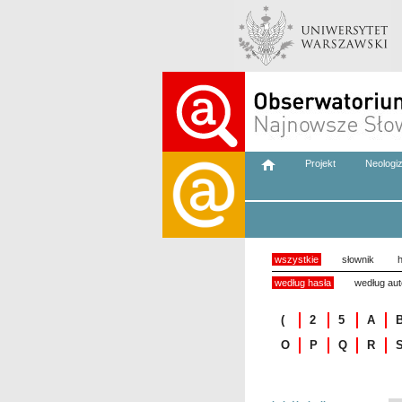
Projekt
Neologi
wszystkie
słownik
h
według hasła
według aut
(
2
5
A
O
P
Q
R