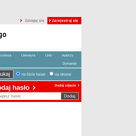
Zaloguj się
Zarejestruj się
curiosa
Literatura
Linki
Autorzy
Dyktando
na liście haseł
na stronie
Dodaj zdjęcie
daj hasło