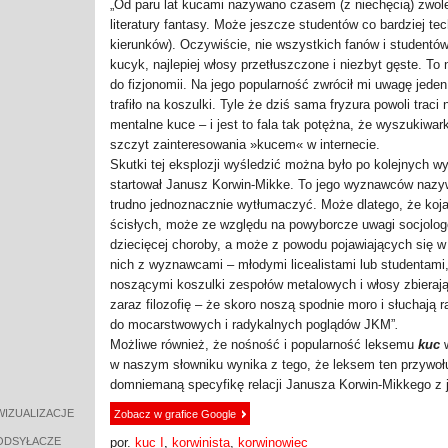
„Od paru lat kucami nazywano czasem (z niechęcią) zwol
literatury fantasy. Może jeszcze studentów co bardziej te
kierunków). Oczywiście, nie wszystkich fanów i studentów
kucyk, najlepiej włosy przetłuszczone i niezbyt gęste. To 
do fizjonomii. Na jego popularność zwrócił mi uwagę jeden
trafiło na koszulki. Tyle że dziś sama fryzura powoli trac
mentalne kuce – i jest to fala tak potężna, że wyszukiwa
szczyt zainteresowania »kucem« w internecie.
Skutki tej eksplozji wyśledzić można było po kolejnych w
startował Janusz Korwin-Mikke. To jego wyznawców nazyw
trudno jednoznacznie wytłumaczyć. Może dlatego, że koja
ścisłych, może ze względu na powyborcze uwagi socjologó
dziecięcej choroby, a może z powodu pojawiających się w 
nich z wyznawcami – młodymi licealistami lub studentami,
noszącymi koszulki zespołów metalowych i włosy zbieraj
zaraz filozofię – że skoro noszą spodnie moro i słuchają r
do mocarstwowych i radykalnych poglądów JKM”
.
Możliwe również, że nośność i popularność leksemu
kuc
w naszym słowniku wynika z tego, że leksem ten przywołu
domniemaną specyfikę relacji Janusza Korwin-Mikkego z 
WIZUALIZACJE
Zobacz w grafice Google
ODSYŁACZE
por.
kuc I
,
korwinista
,
korwinowiec