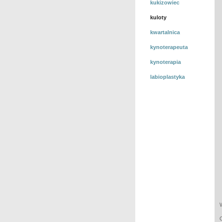
kukizowiec
kuloty
kwartalnica
kynoterapeuta
kynoterapia
labioplastyka