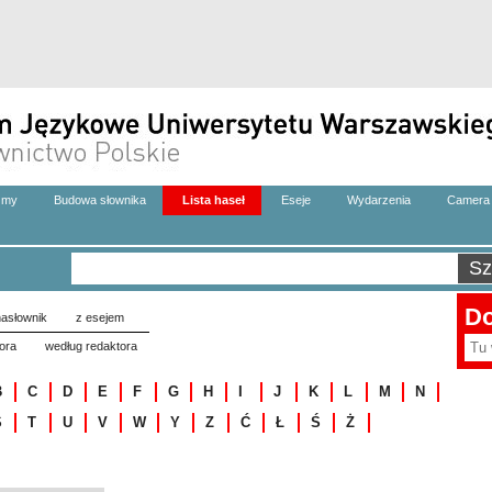
zmy
Budowa słownika
Lista haseł
Eseje
Wydarzenia
Camera 
Do
asłownik
z esejem
ora
według redaktora
B
C
D
E
F
G
H
I
J
K
L
M
N
S
T
U
V
W
Y
Z
Ć
Ł
Ś
Ż