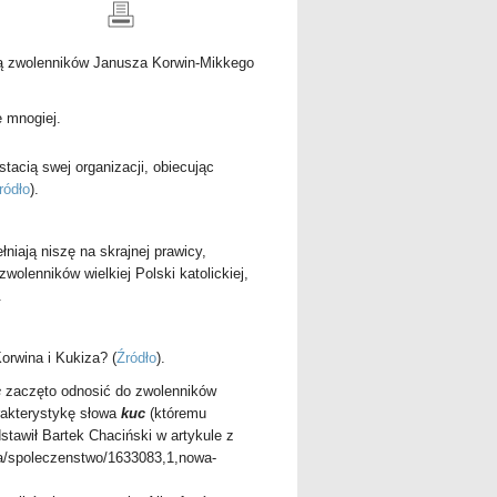
ają zwolenników Janusza Korwin-Mikkego
e mnogiej.
acią swej organizacji, obiecując
ródło
).
niają niszę na skrajnej prawicy,
wolenników wielkiej Polski katolickiej,
.
Korwina i Kukiza?
(
Źródło
).
c
zaczęto odnosić do zwolenników
rakterystykę słowa
kuc
(któremu
tawił Bartek Chaciński w artykule z
yka/spoleczenstwo/1633083,1,nowa-