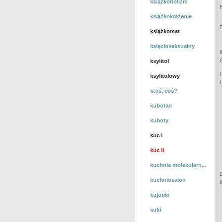
książkoholizm
książkokrążenie
książkomat
księcioseksualny
ksylitol
ksylitolowy
ktoś, coś?
kubotan
kuboty
kuc I
kuc II
kuchnia molekularn...
kuchniosalon
kujonki
kuki