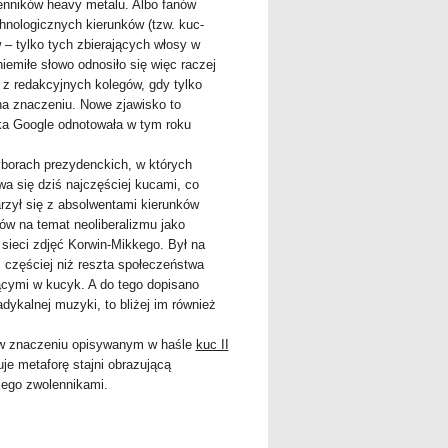
enników heavy metalu. Albo fanów
chnologicznych kierunków (tzw. kuc-
 – tylko tych zbierających włosy w
niemiłe słowo odnosiło się więc raczej
 z redakcyjnych kolegów, gdy tylko
i na znaczeniu. Nowe zjawisko to
rka Google odnotowała w tym roku
yborach prezydenckich, w których
a się dziś najczęściej kucami, co
rzył się z absolwentami kierunków
w na temat neoliberalizmu jako
sieci zdjęć Korwin-Mikkego. Był na
 częściej niż reszta społeczeństwa
ącymi w kucyk. A do tego dopisano
adykalnej muzyki, to bliżej im również
w znaczeniu opisywanym w haśle
kuc II
je metaforę stajni obrazującą
jego zwolennikami.