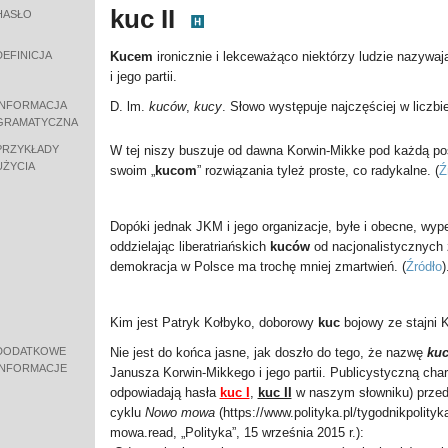
kuc II
HASŁO
DEFINICJA
Kucem
ironicznie i lekceważąco niektórzy ludzie nazyw
i jego partii.
INFORMACJA
D. lm.
kuców
,
kucy
. Słowo występuje najczęściej w liczbi
GRAMATYCZNA
PRZYKŁADY
W tej niszy buszuje od dawna Korwin-Mikke pod każdą post
UŻYCIA
swoim „
kucom
” rozwiązania tyleż proste, co radykalne.
(
Ź
Dopóki jednak JKM i jego organizacje, byłe i obecne, wypeł
oddzielając liberatriańskich
kuców
od nacjonalistycznych z
demokracja w Polsce ma trochę mniej zmartwień.
(
Źródło
)
Kim jest Patryk Kołbyko, doborowy
kuc
bojowy ze stajni 
DODATKOWE
Nie jest do końca jasne, jak doszło do tego, że nazwę
ku
INFORMACJE
Janusza Korwin-Mikkego i jego partii. Publicystyczną cha
odpowiadają hasła
kuc I
,
kuc II
w naszym słowniku) przeds
cyklu
Nowo mowa
(
https://www.polityka.pl/tygodnikpolit
mowa.read
, „Polityka”, 15 września 2015 r.):