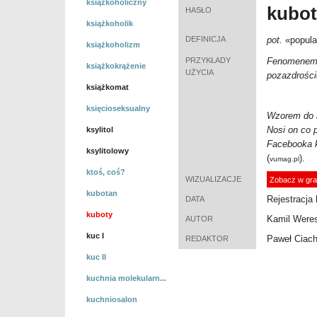
książkoholiczny
kubo
HASŁO
książkoholik
DEFINICJA
pot.
«
popula
książkoholizm
PRZYKŁADY
Fenomenem j
książkokrążenie
UŻYCIA
pozazdrości
książkomat
księcioseksualny
Wzorem do n
Nosi on co p
ksylitol
Facebooka k
ksylitolowy
(
).
vumag.pl
ktoś, coś?
WIZUALIZACJE
Zobacz w gra
kubotan
Rejestracja 
DATA
kuboty
Kamil Were
AUTOR
kuc I
Paweł Ciac
REDAKTOR
kuc II
kuchnia molekularn...
kuchniosalon