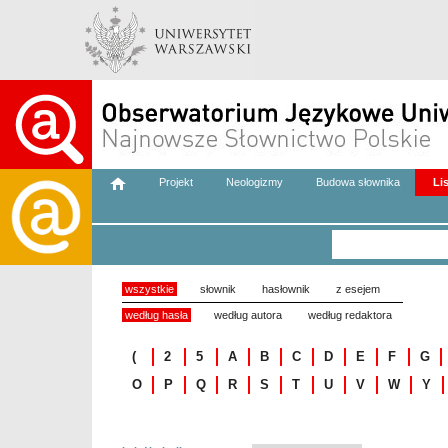
Projekt
Neologizmy
Budowa słownika
Li
wszystkie
słownik
hasłownik
z esejem
według hasła
według autora
według redaktora
(
2
5
A
B
C
D
E
F
G
O
P
Q
R
S
T
U
V
W
Y