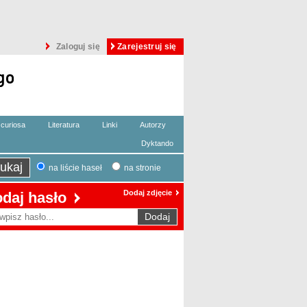
Zaloguj się
Zarejestruj się
curiosa
Literatura
Linki
Autorzy
Dyktando
na liście haseł
na stronie
Dodaj zdjęcie
daj hasło