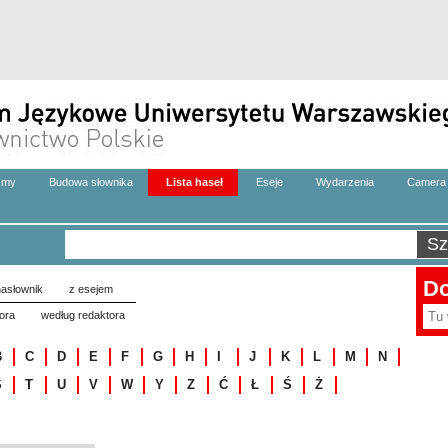
zmy
Budowa słownika
Lista haseł
Eseje
Wydarzenia
Camera 
Do
asłownik
z esejem
ora
według redaktora
B
C
D
E
F
G
H
I
J
K
L
M
N
S
T
U
V
W
Y
Z
Ć
Ł
Ś
Ż