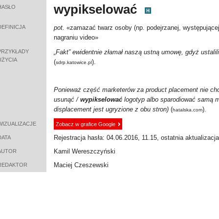
wypikselować
HASŁO
DEFINICJA
pot.
«
zamazać twarz osoby (np. podejrzanej, występującej 
nagraniu video
»
PRZYKŁADY
„Fakt” ewidentnie złamał naszą ustną umowę, gdyż ustali
UŻYCIA
(
).
sdrp.katowice.pl
Ponieważ część marketerów za product placement nie chci
usunąć /
wypikselować
logotyp albo sparodiować samą ma
displacement jest ugryzione z obu stron)
(
).
hatalska.com
WIZUALIZACJE
Zobacz w grafice Google
Rejestracja hasła: 04.06.2016, 11.15, ostatnia aktualizacj
DATA
Kamil Wereszczyński
AUTOR
Maciej Czeszewski
REDAKTOR