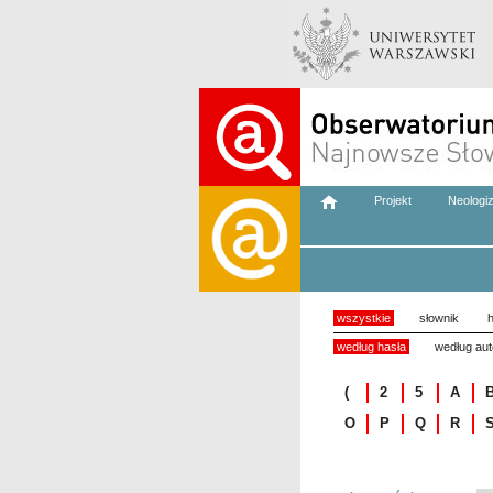
Projekt
Neologi
wszystkie
słownik
h
według hasła
według aut
(
2
5
A
O
P
Q
R