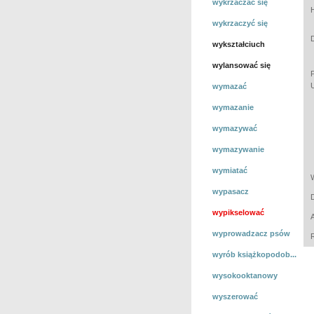
wykrzaczać się
wykrzaczyć się
wykształciuch
wylansować się
wymazać
wymazanie
wymazywać
wymazywanie
wymiatać
wypasacz
wypikselować
wyprowadzacz psów
wyrób książkopodob...
wysokooktanowy
wyszerować