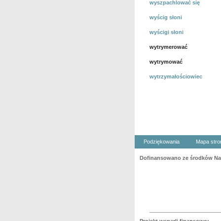
wyszpachlować się
wyścig słoni
wyścigi słoni
wytrymerować
wytrymować
wytrzymałościowiec
Podziękowania
Mapa stro
Dofinansowano ze środków Nar