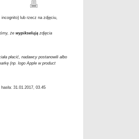
incognito) lub rzecz na zdjęciu,
liśmy, że
wypikselują
zdjęcia
ała płacić, nadawcy postanowili albo
rkę (np. logo Apple w product
a hasła: 31.01.2017, 03.45