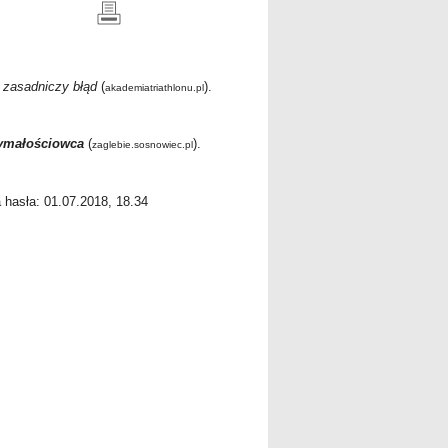
 zasadniczy błąd
(
).
akademiatriathlonu.pl
ymałościowca
(
).
zaglebie.sosnowiec.pl
a hasła: 01.07.2018, 18.34