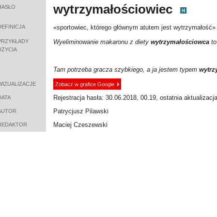
wytrzymałościowiec
HASŁO
DEFINICJA
«
sportowiec, którego głównym atutem jest wytrzymałość
»
PRZYKŁADY
Wyeliminowanie makaronu z diety
wytrzymałościowca
to
UŻYCIA
Tam potrzeba gracza szybkiego, a ja jestem typem
wytrz
WIZUALIZACJE
Zobacz w grafice Google
Rejestracja hasła: 30.06.2018, 00.19, ostatnia aktualizacj
DATA
Patrycjusz Pilawski
AUTOR
Maciej Czeszewski
REDAKTOR