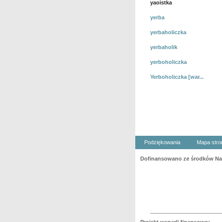
yaoistka
yerba
yerbaholiczka
yerbaholik
yerboholiczka
Yerboholiczka [war...
Podziękowania
Mapa stro
Dofinansowano ze środków Nar