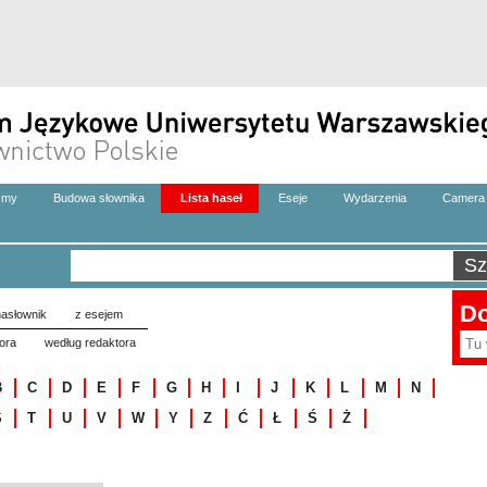
zmy
Budowa słownika
Lista haseł
Eseje
Wydarzenia
Camera 
Do
asłownik
z esejem
ora
według redaktora
B
C
D
E
F
G
H
I
J
K
L
M
N
S
T
U
V
W
Y
Z
Ć
Ł
Ś
Ż