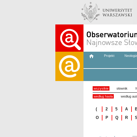
Projekt
Neologi
wszystkie
słownik
h
według hasła
według aut
(
2
5
A
O
P
Q
R