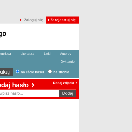
Zaloguj się
Zarejestruj się
curiosa
Literatura
Linki
Autorzy
Dyktando
na liście haseł
na stronie
Dodaj zdjęcie
daj hasło