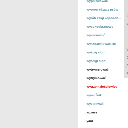
wypikselować
wyprowadzacz psów
wyrób książkopodob...
wysokooktanowy
wyszerować
wyszpachlować się
wyścig słoni
wyścigi słoni
wytrymerować
wytrymować
wytrzymałościowiec
wywoźnik
wyzerować
wzrusz
yaoi