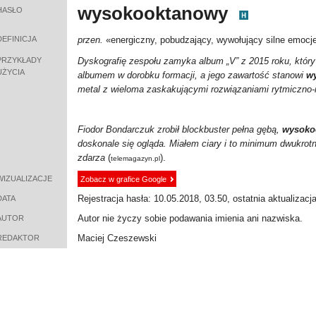
wysokooktanowy
HASŁO
DEFINICJA
przen.
«energiczny, pobudzający, wywołujący silne emocje
PRZYKŁADY
Dyskografię zespołu zamyka album „V” z 2015 roku, któr
UŻYCIA
albumem w dorobku formacji, a jego zawartość stanowi
w
metal z wieloma zaskakującymi rozwiązaniami rytmiczno
Fiodor Bondarczuk zrobił blockbuster pełna gębą,
wysoko
doskonale się ogląda. Miałem ciary i to minimum dwukrotnie
zdarza
(
).
telemagazyn.pl
WIZUALIZACJE
Zobacz w grafice Google
Rejestracja hasła: 10.05.2018, 03.50, ostatnia aktualizacj
DATA
Autor nie życzy sobie podawania imienia ani nazwiska.
AUTOR
Maciej Czeszewski
REDAKTOR