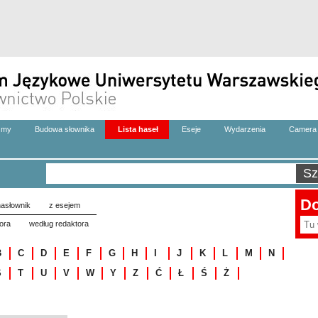
zmy
Budowa słownika
Lista haseł
Eseje
Wydarzenia
Camera 
Do
asłownik
z esejem
ora
według redaktora
B
C
D
E
F
G
H
I
J
K
L
M
N
S
T
U
V
W
Y
Z
Ć
Ł
Ś
Ż