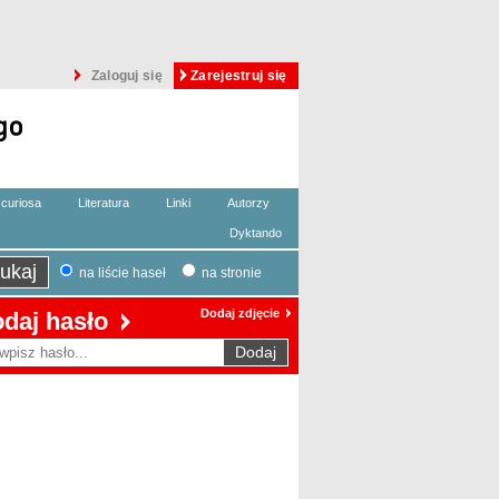
Zaloguj się
Zarejestruj się
curiosa
Literatura
Linki
Autorzy
Dyktando
na liście haseł
na stronie
Dodaj zdjęcie
daj hasło