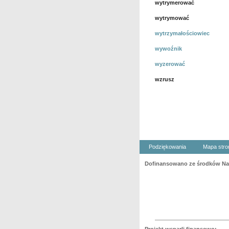
wytrymerować
wytrymować
wytrzymałościowiec
wywoźnik
wyzerować
wzrusz
Podziękowania
Mapa stro
Dofinansowano ze środków Nar