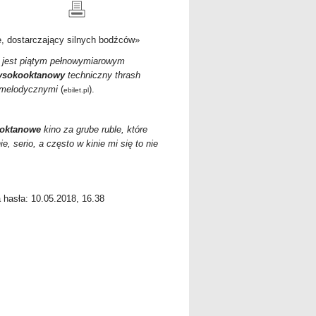
, dostarczający silnych bodźców»
y jest piątym pełnowymiarowym
ysokooktanowy
techniczny thrash
-melodycznymi
(
).
ebilet.pl
oktanowe
kino za grube ruble, które
, serio, a często w kinie mi się to nie
a hasła: 10.05.2018, 16.38