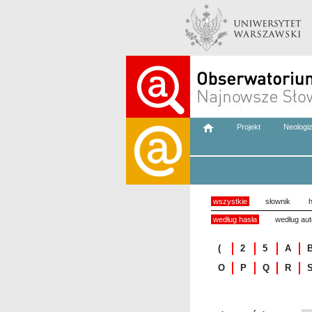
Projekt
Neologi
wszystkie
słownik
h
według hasła
według aut
(
2
5
A
O
P
Q
R