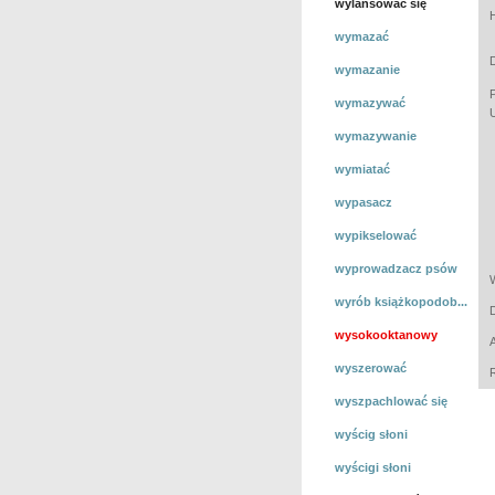
wylansować się
wymazać
wymazanie
wymazywać
wymazywanie
wymiatać
wypasacz
wypikselować
wyprowadzacz psów
wyrób książkopodob...
wysokooktanowy
wyszerować
wyszpachlować się
wyścig słoni
wyścigi słoni