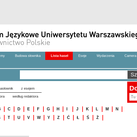
zmy
Budowa słownika
Lista haseł
Eseje
Wydarzenia
Camera 
Do
asłownik
z esejem
ora
według redaktora
B
C
D
E
F
G
H
I
J
K
L
M
N
S
T
U
V
W
Y
Z
Ć
Ł
Ś
Ż