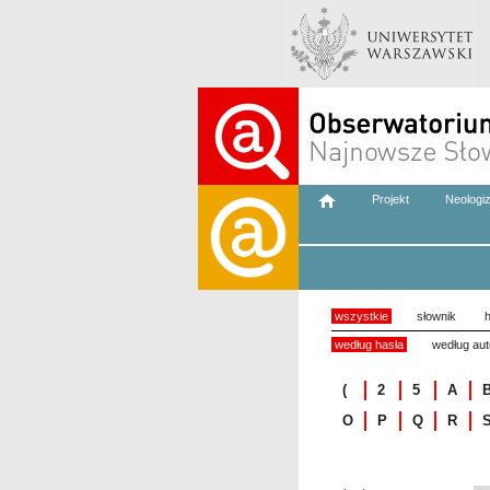
Projekt
Neologi
wszystkie
słownik
h
według hasła
według aut
(
2
5
A
O
P
Q
R