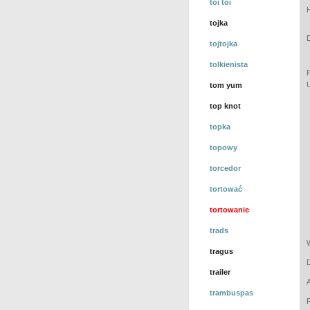
toi toi
tojka
tojtojka
tolkienista
tom yum
top knot
topka
topowy
torcedor
tortować
tortowanie
trads
tragus
trailer
trambuspas