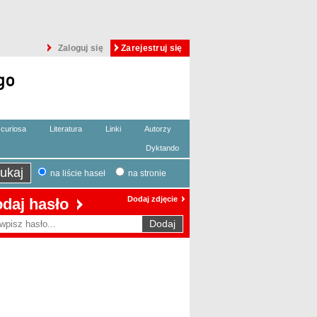
Zaloguj się
Zarejestruj się
curiosa
Literatura
Linki
Autorzy
Dyktando
na liście haseł
na stronie
Dodaj zdjęcie
daj hasło