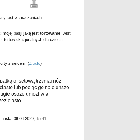
any jest w znaczeniach
i mojej pasji jaką jest
tortowanie
. Jest
m tortów okazjonalnych dla dzieci i
torty z sercem.
(
Źródło
).
patką offsetową trzymaj nóż
ciasto lub pociąć go na cieńsze
ugie ostrze umożliwia
ez ciasto.
a hasła: 09.08.2020, 15.41