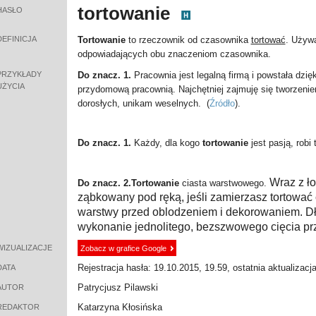
tortowanie
HASŁO
DEFINICJA
Tortowanie
to rzeczownik od czasownika
tortować
. Używ
odpowiadających obu znaczeniom czasownika.
PRZYKŁADY
Do znacz. 1.
Pracownia jest legalną firmą i powstała dzięk
UŻYCIA
przydomową pracownią.
Najchętniej zajmuję się tworzenie
dorosłych, unikam weselnych.
(
Źródło
).
Do znacz. 1.
Każdy, dla kogo
tortowanie
jest pasją, robi 
Wraz z ło
Do znacz. 2.
Tortowanie
ciasta warstwowego.
ząbkowany pod ręką, jeśli zamierzasz tortować 
warstwy przed oblodzeniem i dekorowaniem. Dł
wykonanie jednolitego, bezszwowego cięcia prz
WIZUALIZACJE
Zobacz w grafice Google
Rejestracja hasła: 19.10.2015, 19.59, ostatnia aktualizacj
DATA
Patrycjusz Pilawski
AUTOR
Katarzyna Kłosińska
REDAKTOR