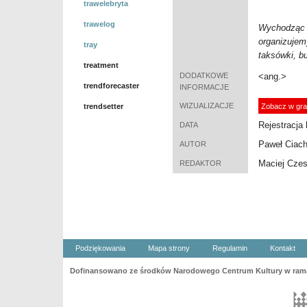
trawelebryta
trawelog
Wychodząc n
organizuje
tray
taksówki, b
treatment
DODATKOWE
<ang.>
trendforecaster
INFORMACJE
WIZUALIZACJE
trendsetter
Zobacz w gra
Rejestracja 
DATA
Paweł Ciac
AUTOR
Maciej Cze
REDAKTOR
Podziękowania
Mapa strony
Regulamin
Kontakt
Dofinansowano ze środków Narodowego Centrum Kultury w ramac