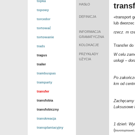
topka
trans
HASŁO
topowy
DEFINICJA
«transport g
torcedor
lub dworzec
tortować
INFORMACJA
rzecz. m rz
GRAMATYCZNA
tortowanie
KOLOKACJE
Transfer do 
trads
PRZYKŁADY
W celu zam
tragus
UŻYCIA
usługi – do
trailer
trambuspas
Po zakończe
tramparty
km od centr
transfer
transfobia
Zachęcamy d
Luksusowe l
transfobiczny
transkreacja
1 dzień: Wy
transplantacyjny
(
biurotoptravel.