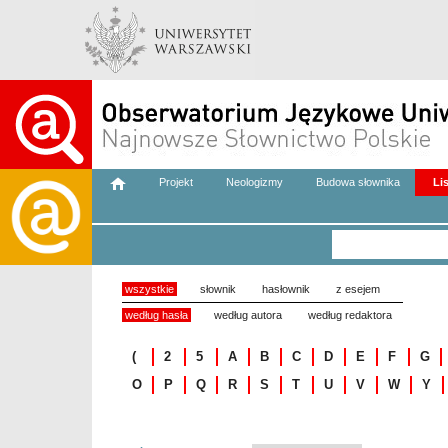
Projekt
Neologizmy
Budowa słownika
Li
wszystkie
słownik
hasłownik
z esejem
według hasła
według autora
według redaktora
(
2
5
A
B
C
D
E
F
G
O
P
Q
R
S
T
U
V
W
Y