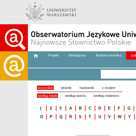
Projekt
Neologizmy
Budowa słownika
Li
wszystkie
słownik
hasłownik
z esejem
według hasła
według autora
według redaktora
(
2
5
A
B
C
D
E
F
G
O
P
Q
R
S
T
U
V
W
Y