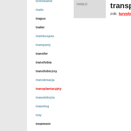
tortowanie
trans
HASŁO
trads
zob.
turyst
tragus
trailer
trambuspas
tramparty
transfer
transfobia
transfobiczny
transkreacja
transplantacyjny
trawelebryta
trawelog
tray
treatment