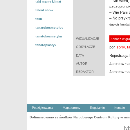
– Nie wiem,
taki mamy klimat
szczepionek
talent show
– Wie Pani c
– No przykr
talib
duzych firm św
tanatokosmetolog
tanatokosmetyka
WIZUALIZACJE
Zobacz w gra
tanatoplastyk
ODSYŁACZE
por.
sorry, 
Rejestracja 
DATA
Jarosław Ła
AUTOR
Jarosław Ła
REDAKTOR
Podziękowania
Mapa strony
Regulamin
Kontakt
Dofinansowano ze środków Narodowego Centrum Kultury w ramac