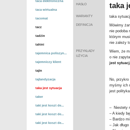
taca elektroniczna
taka 
HASŁO
taca wirtualna
WARIANTY
taka sytuacj
tacomat
DEFINICJA
Mówimy żarto
tacz
nie podoba n
tadżin
którym musi
nie zależy t
tahini
PRZYKŁADY
Wiem, że mac
tajemnica poliszyn...
UŻYCIA
o nie zapyt
tajemniczy klient
jest sytuacj
tajin
No, przykro
tajlandyzacja
myśmy ich n
taka jest sytuacja
jest polityka 
taker
taki jest koszt de...
– Niestety 
– A kiedy b
taki jest koszt de...
– Bardzo mi
taki jest koszt de...
– Jak długo