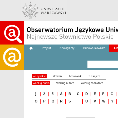
Projekt
Neologizmy
Budowa słownika
Li
wszystkie
słownik
hasłownik
z esejem
według hasła
według autora
według redaktora
(
2
5
A
B
C
D
E
F
G
O
P
Q
R
S
T
U
V
W
Y