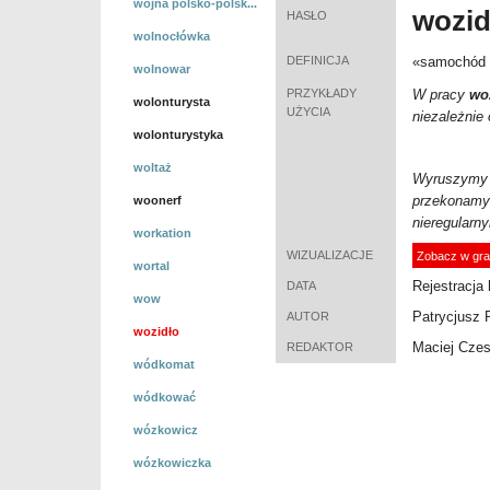
wojna polsko-polsk...
wozi
HASŁO
wolnocłówka
DEFINICJA
«
samochód w
wolnowar
PRZYKŁADY
W pracy
wo
wolonturysta
UŻYCIA
niezależnie
wolonturystyka
woltaż
Wyruszymy w
przekonamy 
woonerf
nieregularny
workation
WIZUALIZACJE
Zobacz w gra
wortal
Rejestracja 
DATA
wow
Patrycjusz 
AUTOR
wozidło
Maciej Cze
REDAKTOR
wódkomat
wódkować
wózkowicz
wózkowiczka