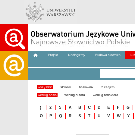
Projekt
Neologizmy
Budowa słownika
Li
wszystkie
słownik
hasłownik
z esejem
według hasła
według autora
według redaktora
(
2
5
A
B
C
D
E
F
G
O
P
Q
R
S
T
U
V
W
Y