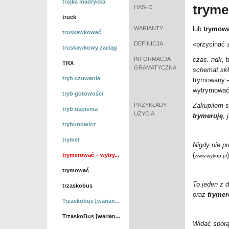
trójka madrycka
trym
HASŁO
truck
WARIANTY
lub
trymow
truskawkować
DEFINICJA
«przycinać 
truskawkowy zaciąg
INFORMACJA
czas. ndk
, 
TRX
GRAMATYCZNA
schemat sk
tryb czuwania
trymowany 
wytrymować
tryb gotowości
PRZYKŁADY
Zakupiłem so
tryb uśpienia
UŻYCIA
trymeruję
, 
trybunowicz
trymer
Nigdy nie p
(
)
trymerować – wytry...
www.wykop.pl
trymować
To jeden z d
trzaskobus
oraz
trymer
Trzaskobus [warian...
TrzaskoBus [warian...
Widać spor