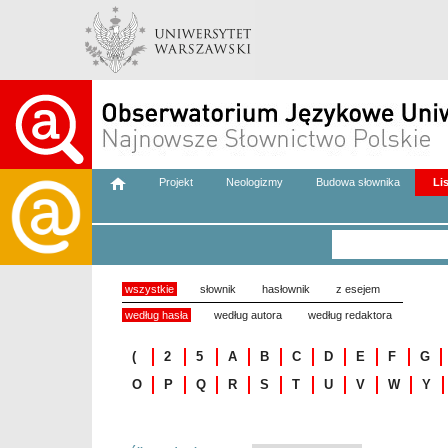
Projekt
Neologizmy
Budowa słownika
Li
wszystkie
słownik
hasłownik
z esejem
według hasła
według autora
według redaktora
(
2
5
A
B
C
D
E
F
G
O
P
Q
R
S
T
U
V
W
Y