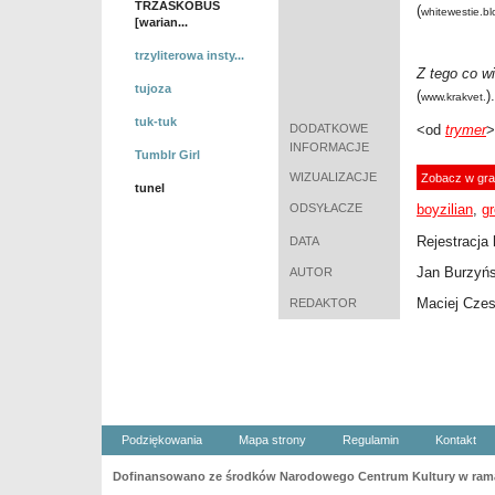
TRZASKOBUS
(
whitewestie.bl
[warian...
trzyliterowa insty...
Z tego co 
tujoza
(
).
www.krakvet.
tuk-tuk
DODATKOWE
<od
trymer
>
INFORMACJE
Tumblr Girl
WIZUALIZACJE
Zobacz w gra
tunel
ODSYŁACZE
boyzilian
,
g
Rejestracja 
DATA
Jan Burzyńs
AUTOR
Maciej Cze
REDAKTOR
Podziękowania
Mapa strony
Regulamin
Kontakt
Dofinansowano ze środków Narodowego Centrum Kultury w ramac