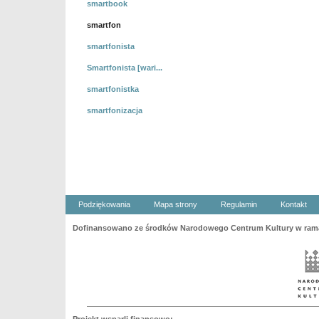
smartbook
smartfon
smartfonista
Smartfonista [wari...
smartfonistka
smartfonizacja
Podziękowania
Mapa strony
Regulamin
Kontakt
Dofinansowano ze środków Narodowego Centrum Kultury w ramac