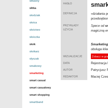
słitaśny
smar
HASŁO
słitka
DEFINICJA
«
działania 
słodziak
przedsiębior
słoica
PRZYKŁADY
Spece od
s
UŻYCIA
słoictwo
magiczną e
słoiczka
Smarketing
słoik
obsługa kli
słoikarz
WIZUALIZACJE
Zobacz w gra
słyszak
Rejestracja 
DATA
smakowy
Patrycjusz 
AUTOR
smarketing
Maciej Cze
REDAKTOR
smart casual
smart casualowy
smart shopping
smartband