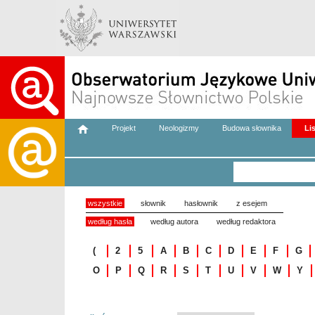
Projekt
Neologizmy
Budowa słownika
Li
wszystkie
słownik
hasłownik
z esejem
według hasła
według autora
według redaktora
(
2
5
A
B
C
D
E
F
G
O
P
Q
R
S
T
U
V
W
Y