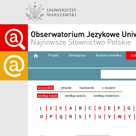
Projekt
Neologizmy
Budowa słownika
Li
wszystkie
słownik
hasłownik
z esejem
według hasła
według autora
według redaktora
(
2
5
A
B
C
D
E
F
G
O
P
Q
R
S
T
U
V
W
Y