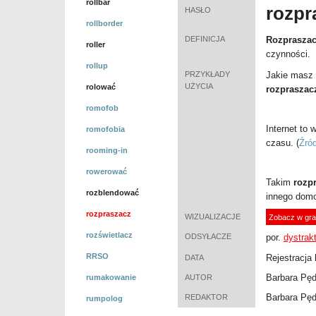
rollbar
rozpr
HASŁO
rollborder
DEFINICJA
Rozprasza
roller
czynności.
rollup
PRZYKŁADY
Jakie masz 
UŻYCIA
rolować
rozpraszac
romofob
Internet to
romofobia
czasu.
(
Źród
rooming-in
rowerować
Takim
rozp
rozblendować
innego domo
rozpraszacz
WIZUALIZACJE
Zobacz w gra
rozświetlacz
ODSYŁACZE
por.
dystrakt
RRSO
Rejestracja 
DATA
Barbara Pęd
rumakowanie
AUTOR
Barbara Pęd
REDAKTOR
rumpolog