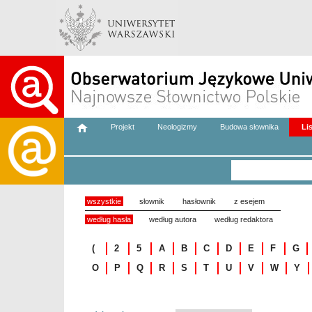
Projekt
Neologizmy
Budowa słownika
Li
wszystkie
słownik
hasłownik
z esejem
według hasła
według autora
według redaktora
(
2
5
A
B
C
D
E
F
G
O
P
Q
R
S
T
U
V
W
Y