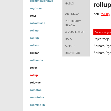
rodzimowierstwo
rollu
HASŁO
rogówka
DEFINICJA
Zob.
roll-up
.
roler
PRZYKŁADY
rolkostrada
UŻYCIA
roll up
WIZUALIZACJE
Zobacz w gra
roll-up
Rejestracja 
DATA
rollator
Barbara Pęd
AUTOR
Barbara Pęd
rollbar
REDAKTOR
rollborder
roller
rollup
rolować
romofob
romofobia
rooming-in