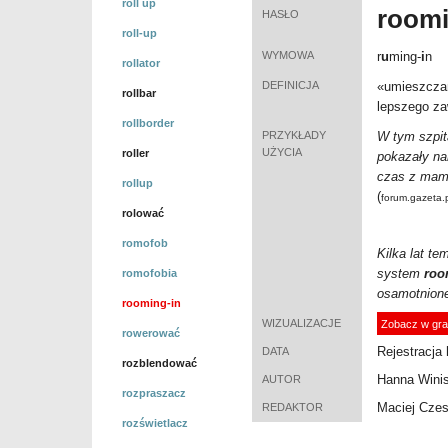
roll up
room
HASŁO
roll-up
WYMOWA
r
u
ming-
i
n
rollator
DEFINICJA
«u
mieszczan
rollbar
lepszego za
rollborder
PRZYKŁADY
W tym szpit
UŻYCIA
roller
pokazały na
czas z mamą
rollup
(
forum.gazeta.
rolować
romofob
Kilka lat te
system
roo
romofobia
osamotnion
rooming-in
WIZUALIZACJE
Zobacz w gra
rowerować
Rejestracja 
DATA
rozblendować
Hanna Wini
AUTOR
rozpraszacz
Maciej Cze
REDAKTOR
rozświetlacz