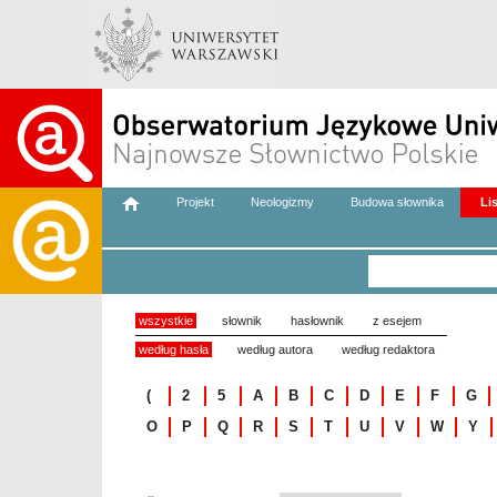
Projekt
Neologizmy
Budowa słownika
Li
wszystkie
słownik
hasłownik
z esejem
według hasła
według autora
według redaktora
(
2
5
A
B
C
D
E
F
G
O
P
Q
R
S
T
U
V
W
Y