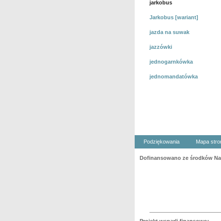
jarkobus
Jarkobus [wariant]
jazda na suwak
jazzówki
jednogarnkówka
jednomandatówka
Podziękowania
Mapa stro
Dofinansowano ze środków Nar