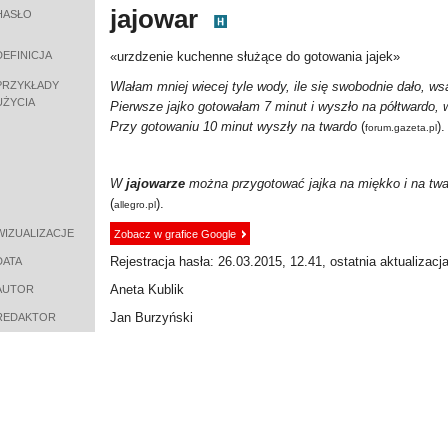
jajowar
HASŁO
DEFINICJA
«urzdzenie kuchenne służące do gotowania jajek»
PRZYKŁADY
Wlałam mniej wiecej tyle wody, ile się swobodnie dało, w
UŻYCIA
Pierwsze jajko gotowałam 7 minut i wyszło na półtwardo, w
Przy gotowaniu 10 minut wyszły na twardo
(
).
forum.gazeta.pl
W
jajowarze
można przygotować jajka na miękko i na twa
(
).
allegro.pl
WIZUALIZACJE
Zobacz w grafice Google
Rejestracja hasła: 26.03.2015, 12.41, ostatnia aktualizacj
DATA
Aneta Kublik
AUTOR
Jan Burzyński
REDAKTOR