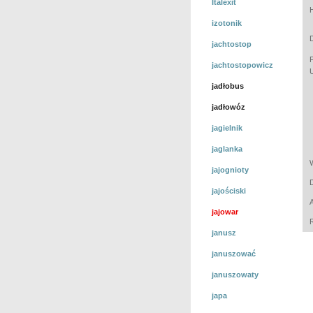
Italexit
izotonik
jachtostop
jachtostopowicz
jadłobus
jadłowóz
jagielnik
jaglanka
jajognioty
jajościski
jajowar
janusz
januszować
januszowaty
japa