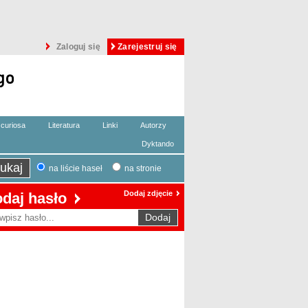
Zaloguj się
Zarejestruj się
curiosa
Literatura
Linki
Autorzy
Dyktando
na liście haseł
na stronie
Dodaj zdjęcie
daj hasło