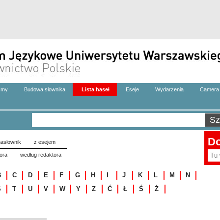
zmy
Budowa słownika
Lista haseł
Eseje
Wydarzenia
Camera 
Do
asłownik
z esejem
ora
według redaktora
B
C
D
E
F
G
H
I
J
K
L
M
N
S
T
U
V
W
Y
Z
Ć
Ł
Ś
Ż