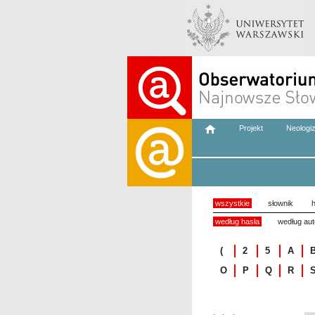
Projekt
Neologi
wszystkie
słownik
h
według hasła
według aut
(
2
5
A
O
P
Q
R