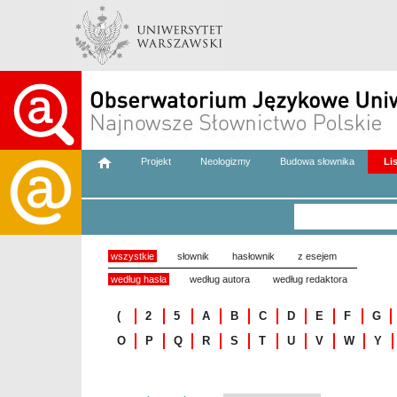
Projekt
Neologizmy
Budowa słownika
Li
wszystkie
słownik
hasłownik
z esejem
według hasła
według autora
według redaktora
(
2
5
A
B
C
D
E
F
G
O
P
Q
R
S
T
U
V
W
Y