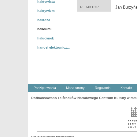
haktywista
Jan Burzyńs
REDAKTOR
haktywizm
halitoza
halloumi
halucynek
handel elektronicz...
Podziękowania
Mapa strony
Regulamin
Kontakt
Dofinansowano ze środków Narodowego Centrum Kultury w ramac