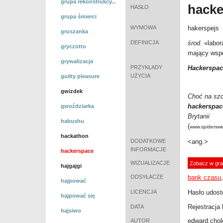
grupa rekonstrukcy...
hack
HASŁO
grupa śmierci
WYMOWA
hakerspejs
gruszanka
DEFINICJA
środ.
«
labor
gryczotto
mający wspó
grywalizacja
PRZYKŁADY
Hackerspac
UŻYCIA
guilty pleasure
gwizdek
Choć na szc
hackerspac
gwoździarka
Brytanii
habushu
(
www.spiderswe
hackathon
DODATKOWE
<ang.>
INFORMACJE
hackerspace
WIZUALIZACJE
Zobacz w gra
hajgajgi
ODSYŁACZE
bank czasu
hajpować
LICENCJA
Hasło udost
hajpować się
Rejestracja 
DATA
hajsiwo
edward.chol
AUTOR