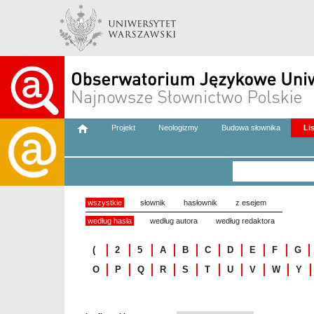
Projekt
Neologizmy
Budowa słownika
Li
wszystkie
słownik
hasłownik
z esejem
według hasła
według autora
według redaktora
(
2
5
A
B
C
D
E
F
G
O
P
Q
R
S
T
U
V
W
Y