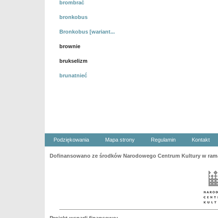
brombrać
bronkobus
Bronkobus [wariant...
brownie
brukselizm
brunatnieć
Podziękowania
Mapa strony
Regulamin
Kontakt
Dofinansowano ze środków Narodowego Centrum Kultury w ramac