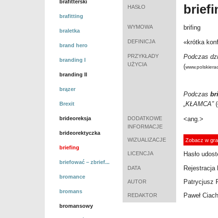
brafitterski
brief
HASŁO
brafitting
WYMOWA
brifing
braletka
DEFINICJA
«
krótka kon
brand hero
PRZYKŁADY
Podczas dzi
branding I
UŻYCIA
(
www.polskierad
branding II
brązer
Podczas
br
„KŁAMCA”
(
Brexit
brideoreksja
DODATKOWE
<ang.>
INFORMACJE
brideorektyczka
WIZUALIZACJE
Zobacz w gra
briefing
LICENCJA
Hasło udost
briefować – zbrief...
Rejestracja 
DATA
bromance
Patrycjusz 
AUTOR
bromans
Paweł Ciac
REDAKTOR
bromansowy