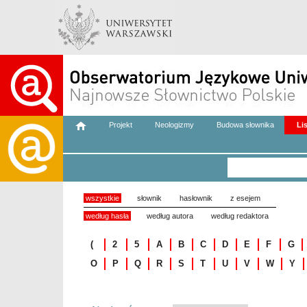
Projekt
Neologizmy
Budowa słownika
Li
wszystkie
słownik
hasłownik
z esejem
według hasła
według autora
według redaktora
(
2
5
A
B
C
D
E
F
G
O
P
Q
R
S
T
U
V
W
Y