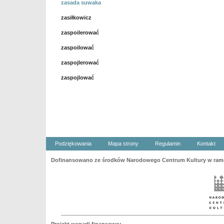
zasada suwaka
zasiłkowicz
zaspoilerować
zaspoilować
zaspojlerować
zaspojlować
Podziękowania
Mapa strony
Regulamin
Kontakt
Dofinansowano ze środków Narodowego Centrum Kultury w ramac