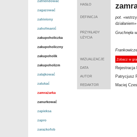
zafriendować
zamr
HASŁO
zagazować
DEFINICJA
pot.
«
wstrzy
zahiviony
działaniem
»
zahofmanić
PRZYKŁADY
Gruchnęła w
UŻYCIA
zakupoholiczka
zakupoholiczny
Frankowicz
zakupoholik
WIZUALIZACJE
Zobacz w gra
zakupoholizm
Rejestracja 
DATA
zalajkować
Patrycjusz 
AUTOR
zalukać
Maciej Cze
REDAKTOR
zamrażarka
zanurkować
zapieksa
zapro
zarazkofob