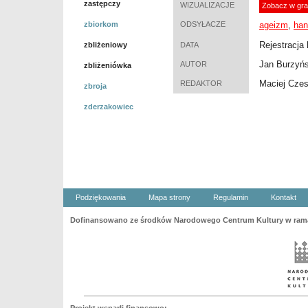
zastępczy
WIZUALIZACJE
Zobacz w gra
zbiorkom
ODSYŁACZE
ageizm
,
han
Rejestracja 
zbliżeniowy
DATA
Jan Burzyńs
AUTOR
zbliżeniówka
Maciej Cze
REDAKTOR
zbroja
zderzakowiec
Podziękowania
Mapa strony
Regulamin
Kontakt
Dofinansowano ze środków Narodowego Centrum Kultury w ramac