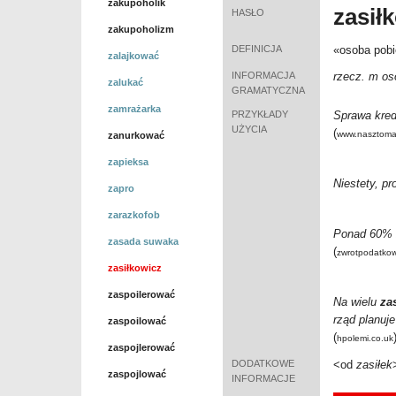
zakupoholik
zasił
HASŁO
zakupoholizm
DEFINICJA
«osoba pobi
zalajkować
INFORMACJA
rzecz. m os
zalukać
GRAMATYCZNA
zamrażarka
PRZYKŁADY
Sprawa kred
UŻYCIA
(
www.nasztoma
zanurkować
zapieksa
Niestety, p
zapro
zarazkofob
Ponad 60%
zasada suwaka
(
zwrotpodatkow.
zasiłkowicz
zaspoilerować
Na wielu
za
rząd planuj
zaspoilować
(
hpolemi.co.uk
zaspojlerować
DODATKOWE
<od
zasiłek
zaspojlować
INFORMACJE