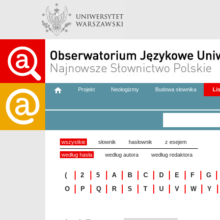
Projekt
Neologizmy
Budowa słownika
Li
wszystkie
słownik
hasłownik
z esejem
według hasła
według autora
według redaktora
(
2
5
A
B
C
D
E
F
G
O
P
Q
R
S
T
U
V
W
Y