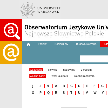
Projekt
Neologizmy
Budowa słownika
Li
wszystkie
słownik
hasłownik
z esejem
według hasła
według autora
według redaktora
(
2
5
A
B
C
D
E
F
G
O
P
Q
R
S
T
U
V
W
Y