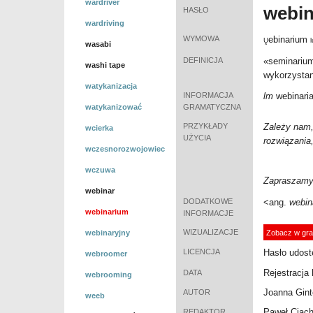
wardriver
webi
HASŁO
wardriving
WYMOWA
ebinarium
Ṷ
wasabi
DEFINICJA
«
seminarium
washi tape
wykorzystan
watykanizacja
INFORMACJA
lm
webinari
watykanizować
GRAMATYCZNA
PRZYKŁADY
Zależy nam,
wcierka
UŻYCIA
rozwiązania
wczesnorozwojowiec
wczuwa
Zapraszamy
webinar
DODATKOWE
<ang.
webin
webinarium
INFORMACJE
WIZUALIZACJE
webinaryjny
Zobacz w gra
LICENCJA
Hasło udost
webroomer
Rejestracja 
DATA
webrooming
Joanna Gint
AUTOR
weeb
Paweł Ciac
REDAKTOR