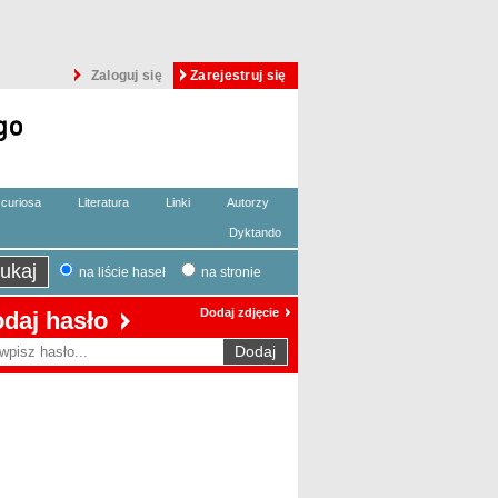
Zaloguj się
Zarejestruj się
curiosa
Literatura
Linki
Autorzy
Dyktando
na liście haseł
na stronie
Dodaj zdjęcie
daj hasło