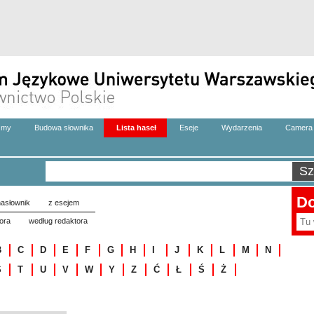
zmy
Budowa słownika
Lista haseł
Eseje
Wydarzenia
Camera 
Do
asłownik
z esejem
ora
według redaktora
B
C
D
E
F
G
H
I
J
K
L
M
N
S
T
U
V
W
Y
Z
Ć
Ł
Ś
Ż