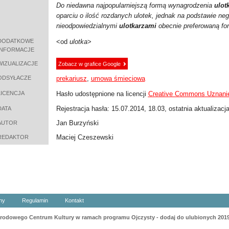
Do niedawna najpopularniejszą formą wynagrodzenia
ulot
oparciu o ilość rozdanych ulotek, jednak na podstawie 
nieodpowiedzialnymi
ulotkarzami
obecnie preferowaną fo
DODATKOWE
<od
ulotka
>
INFORMACJE
WIZUALIZACJE
Zobacz w grafice Google
ODSYŁACZE
prekariusz
,
umowa śmieciowa
LICENCJA
Hasło udostępnione na licencji
Creative Commons Uznanie
Rejestracja hasła: 15.07.2014, 18.03, ostatnia aktualizacj
DATA
Jan Burzyński
AUTOR
Maciej Czeszewski
REDAKTOR
ny
Regulamin
Kontakt
odowego Centrum Kultury w ramach programu Ojczysty - dodaj do ulubionych 201