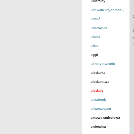
ubieralny
uchwała krajobrazo...
uczuć
udarowiec
ufałka
ufiak
uggi
ukredytowienie
ulotkarka
ulotkarstwo
ulotkarz
ultrabook
ultramaraton
umowa śmieciowa
unboxing