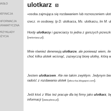
ulotkarz
HASŁO
DEFINICJA
«osoba zajmująca się rozdawaniem lub roznoszeniem ulo
INFORMACJA
rzecz. m osobowy, lp D.
ulotkarza,
Ms.
ulotkarzu,
lm M.
u
GRAMATYCZNA
PRZYKŁADY
Hordy
ulotkarzy
i gazeciarzy to jedna z gorszych przeszk
UŻYCIA
(
).
meloniasz.pl
Mnie również denerwują
ulotkarze
, ale ponieważ wiem, i
choć kilka ulotek wcisnąć, zazwyczaj biorę ulotkę, którą 
Jestem
ulotkarzem
. Ale nie takim zwykłym. Jedynym biel
radość z rozdawania ulotek
(
).
wlocz-ka.blogspot.com
Jeśli ktoś z Was też pracuje dla tej firmy
jako
ulotkarz
, b
informacji
(
).
www.pless.pl