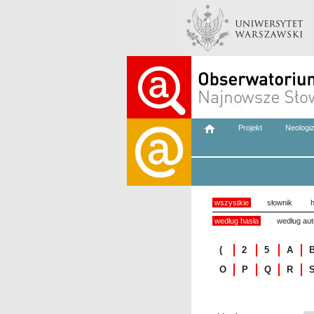
Projekt
Neologi
wszystkie
słownik
h
według hasła
według aut
(
2
5
A
O
P
Q
R