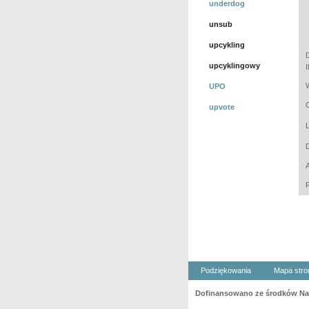
underdog
unsub
upcykling
upcyklingowy
UPO
upvote
Podziękowania
Mapa stro
Dofinansowano ze środków Nar