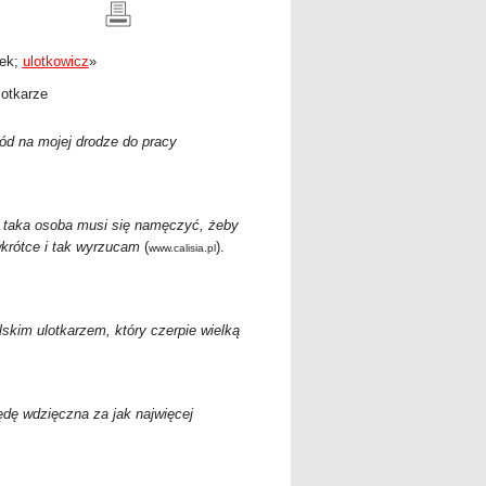
tek;
ulotkowicz
»
lotkarze
ód na mojej drodze do pracy
le taka osoba musi się namęczyć, żeby
wkrótce i tak wyrzucam
(
).
www.calisia.pl
skim ulotkarzem, który czerpie wielką
ędę wdzięczna za jak najwięcej