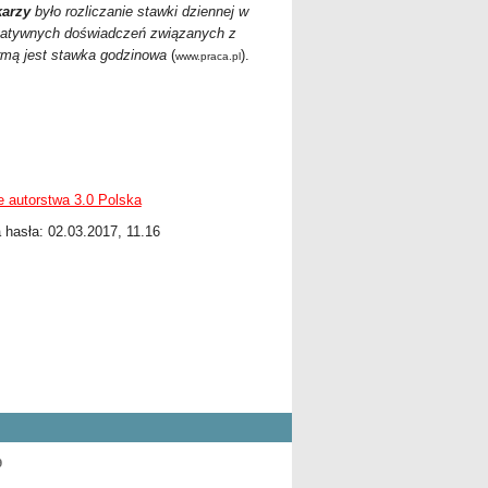
karzy
było rozliczanie stawki dziennej w
negatywnych doświadczeń związanych z
rmą jest stawka godzinowa
(
).
www.praca.pl
 autorstwa 3.0 Polska
a hasła: 02.03.2017, 11.16
9