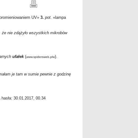
d promieniowaniem UV
»
3.
pot.
«
lampa
, że nie zdążyło wszystkich mikrobów
larnych
ufałek
(
).
www.spidersweb.plw
ymałam je tam w sumie pewnie z godzinę
a hasła: 30.01.2017, 00.34