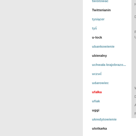
twistować
Twitterianin
tysiącer
tyś
u-lock
ubankowienie
ubieralny
uchwała krajobrazo...
uczuć
udarowiec
ufałka
ufiak
uggi
ukredytowienie
ulotkarka