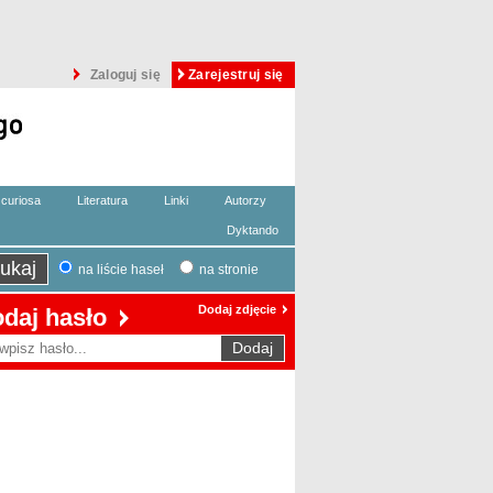
Zaloguj się
Zarejestruj się
curiosa
Literatura
Linki
Autorzy
Dyktando
na liście haseł
na stronie
Dodaj zdjęcie
daj hasło