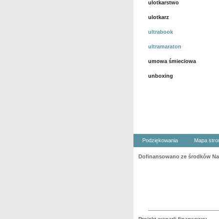
ulotkarstwo
ulotkarz
ultrabook
ultramaraton
umowa śmieciowa
unboxing
Podziękowania
Mapa stro
Dofinansowano ze środków Nar