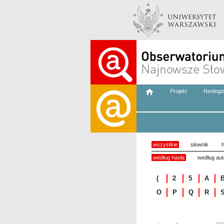
Projekt
Neologi
wszystkie
słownik
h
według hasła
według aut
(
2
5
A
O
P
Q
R