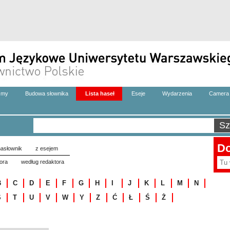
zmy
Budowa słownika
Lista haseł
Eseje
Wydarzenia
Camera 
Do
asłownik
z esejem
ora
według redaktora
B
C
D
E
F
G
H
I
J
K
L
M
N
S
T
U
V
W
Y
Z
Ć
Ł
Ś
Ż