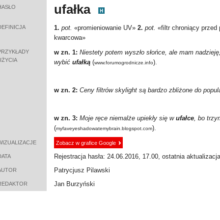
ufałka
HASŁO
DEFINICJA
1.
pot.
«
promieniowanie UV
»
2.
pot.
«
filtr chroniący prze
kwarcowa
»
PRZYKŁADY
w zn. 1:
Niestety potem wyszło słońce, ale mam nadzieję
UŻYCIA
wybić
ufałką
(
).
www.forumogrodnicze.info
w zn. 2:
Ceny filtrów skylight są bardzo zbliżone do popu
w zn. 3:
Moje ręce niemalże upiekły się w
ufałce
, bo trz
(
).
myfaveyeshadowatemybrain.blogspot.com
WIZUALIZACJE
Zobacz w grafice Google
Rejestracja hasła: 24.06.2016, 17.00, ostatnia aktualizacj
DATA
Patrycjusz Pilawski
AUTOR
Jan Burzyński
REDAKTOR