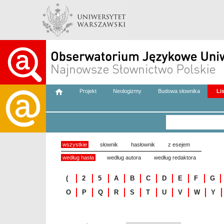
Projekt
Neologizmy
Budowa słownika
Li
wszystkie
słownik
hasłownik
z esejem
według hasła
według autora
według redaktora
(
2
5
A
B
C
D
E
F
G
O
P
Q
R
S
T
U
V
W
Y