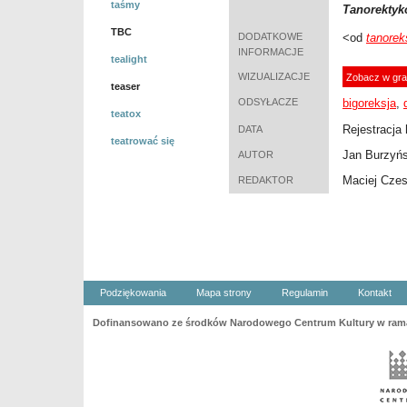
taśmy
Tanorekty
TBC
DODATKOWE
<od
tanorek
INFORMACJE
tealight
WIZUALIZACJE
Zobacz w gra
teaser
ODSYŁACZE
bigoreksja
,
teatox
Rejestracja 
DATA
teatrować się
Jan Burzyńs
AUTOR
Maciej Cze
REDAKTOR
Podziękowania
Mapa strony
Regulamin
Kontakt
Dofinansowano ze środków Narodowego Centrum Kultury w ramac