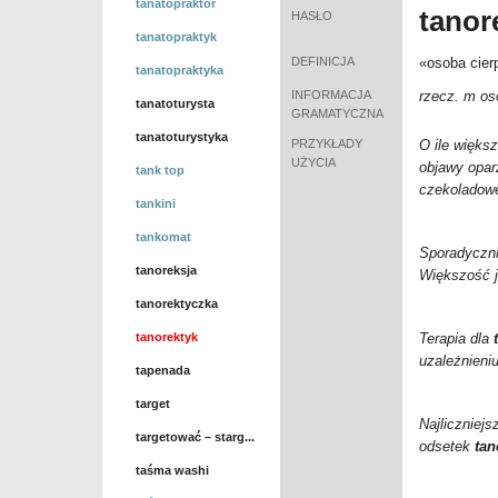
tanatopraktor
tanor
HASŁO
tanatopraktyk
DEFINICJA
«osoba cier
tanatopraktyka
INFORMACJA
rzecz. m os
tanatoturysta
GRAMATYCZNA
tanatoturystyka
PRZYKŁADY
O ile większ
UŻYCIA
objawy oparz
tank top
czekoladowe
tankini
tankomat
Sporadyczni
tanoreksja
Większość 
tanorektyczka
tanorektyk
Terapia dla
uzależnieni
tapenada
target
Najliczniej
targetować – starg...
odsetek
tan
taśma washi