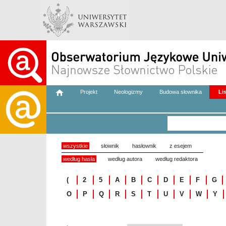
Projekt
Neologizmy
Budowa słownika
Li
wszystkie
słownik
hasłownik
z esejem
według hasła
według autora
według redaktora
(
2
5
A
B
C
D
E
F
G
O
P
Q
R
S
T
U
V
W
Y