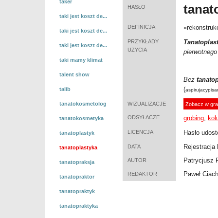
taker
tanat
HASŁO
taki jest koszt de...
DEFINICJA
«
rekonstru
taki jest koszt de...
PRZYKŁADY
Tanatoplas
taki jest koszt de...
UŻYCIA
pierwotnego
taki mamy klimat
talent show
Bez
tanato
(
talib
aspirujacypisar
tanatokosmetolog
WIZUALIZACJE
Zobacz w gra
ODSYŁACZE
grobing
,
kol
tanatokosmetyka
LICENCJA
Hasło udost
tanatoplastyk
Rejestracja 
DATA
tanatoplastyka
Patrycjusz 
AUTOR
tanatopraksja
Paweł Ciac
REDAKTOR
tanatopraktor
tanatopraktyk
tanatopraktyka