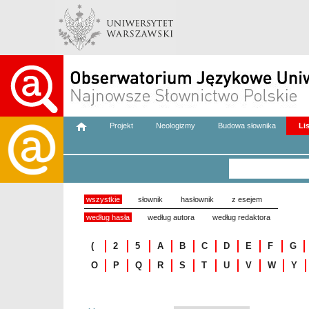
Projekt
Neologizmy
Budowa słownika
Li
wszystkie
słownik
hasłownik
z esejem
według hasła
według autora
według redaktora
(
2
5
A
B
C
D
E
F
G
O
P
Q
R
S
T
U
V
W
Y