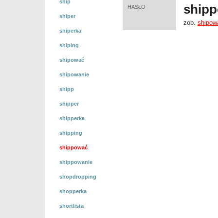
ship
ship
HASŁO
shiper
zob.
shipow
shiperka
shiping
shipować
shipowanie
shipp
shipper
shipperka
shipping
shippować
shippowanie
shopdropping
shopperka
shortlista