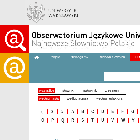
Projekt
Neologizmy
Budowa słownika
Li
wszystkie
słownik
hasłownik
z esejem
według hasła
według autora
według redaktora
(
2
5
A
B
C
D
E
F
G
O
P
Q
R
S
T
U
V
W
Y