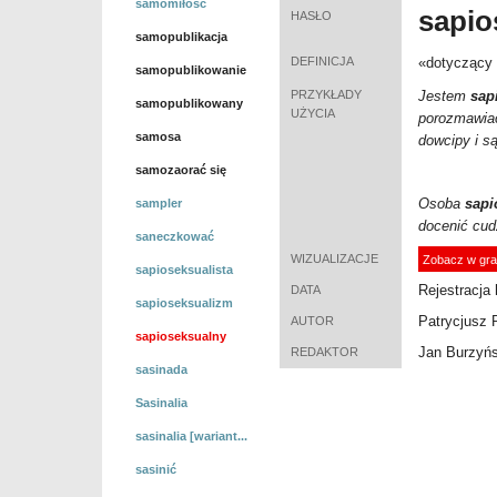
samomiłość
sapio
HASŁO
samopublikacja
DEFINICJA
«dotyczący
samopublikowanie
PRZYKŁADY
Jestem
sap
samopublikowany
UŻYCIA
porozmawiać
samosa
dowcipy i są
samozaorać się
Osoba
sapi
sampler
docenić cud
saneczkować
WIZUALIZACJE
Zobacz w gra
sapioseksualista
Rejestracja 
DATA
sapioseksualizm
Patrycjusz 
AUTOR
sapioseksualny
Jan Burzyńs
REDAKTOR
sasinada
Sasinalia
sasinalia [wariant...
sasinić