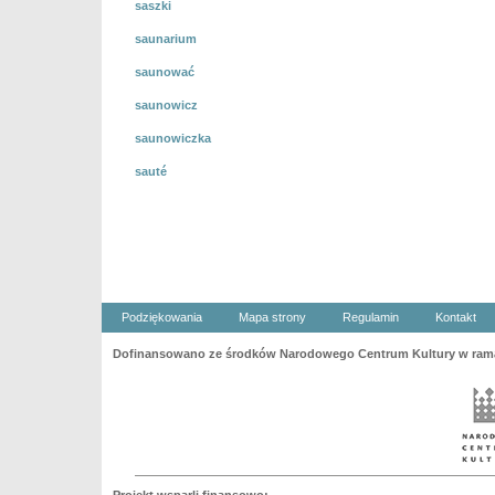
saszki
saunarium
saunować
saunowicz
saunowiczka
sauté
Podziękowania
Mapa strony
Regulamin
Kontakt
Dofinansowano ze środków Narodowego Centrum Kultury w ramac