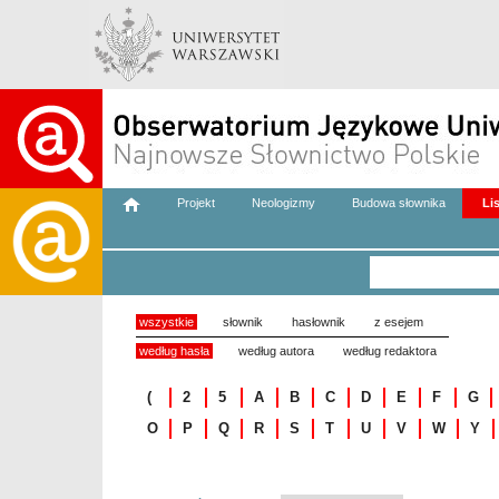
Projekt
Neologizmy
Budowa słownika
Li
wszystkie
słownik
hasłownik
z esejem
według hasła
według autora
według redaktora
(
2
5
A
B
C
D
E
F
G
O
P
Q
R
S
T
U
V
W
Y