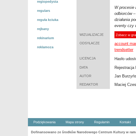
regiopedysta
W procesie
regulars
odbiorców –
działania p
reguła kciuka
eventy czy 
rejbany
WIZUALIZACJE
Zobacz w gra
rekinarium
ODSYŁACZE
account ma
reklamoza
trendsetter
LICENCJA
Hasło udost
Rejestracja 
DATA
Jan Burzyńs
AUTOR
Maciej Cze
REDAKTOR
Podziękowania
Mapa strony
Regulamin
Kontakt
Dofinansowano ze środków Narodowego Centrum Kultury w ramac