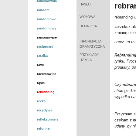
ramenownia
rebra
HASŁO
random
WYMOWA
rebranding
l
randomowo
DEFINICJA
«przekształ
randomowy
zmianę elem
ransomware
INFORMACJA
rzecz. m rz
rashguard
GRAMATYCZNA
PRZYKŁADY
Rebrandin
ratalka
UŻYCIA
rynku. Pro
rave
produkty, p
razemowiec
rąsia
Czy
rebran
strategii d
rebranding
wypadku na
recka
recydywa
Przyznam s
refleksomierz
czekam z n
udany, by ni
reformer