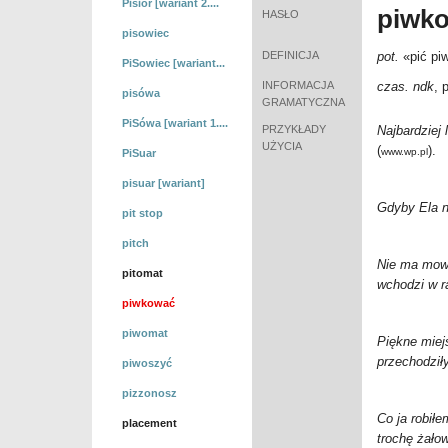
Pisior [wariant 2....
piwk
HASŁO
pisowiec
DEFINICJA
pot.
«pić pi
PiSowiec [wariant...
INFORMACJA
czas. ndk
, 
pisówa
GRAMATYCZNA
PiSówa [wariant 1....
PRZYKŁADY
Najbardziej 
UŻYCIA
(
).
www.wp.pl
PiSuar
pisuar [wariant]
Gdyby Ela ni
pit stop
pitch
Nie ma mowy
pitomat
wchodzi w 
piwkować
piwomat
Piękne miej
przechodził
piwoszyć
pizzonosz
Co ja robił
placement
trochę żało