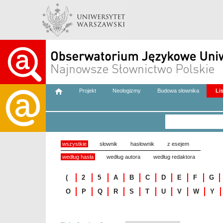
Projekt
Neologizmy
Budowa słownika
Li
wszystkie
słownik
hasłownik
z esejem
według hasła
według autora
według redaktora
(
2
5
A
B
C
D
E
F
G
O
P
Q
R
S
T
U
V
W
Y