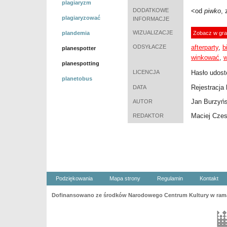
plagiaryzm
DODATKOWE
<od
piwko
, 
plagiaryzować
INFORMACJE
WIZUALIZACJE
plandemia
Zobacz w gra
ODSYŁACZE
afterparty
,
b
planespotter
winkować
,
planespotting
LICENCJA
Hasło udost
planetobus
Rejestracja 
DATA
Jan Burzyńs
AUTOR
Maciej Cze
REDAKTOR
Podziękowania
Mapa strony
Regulamin
Kontakt
Dofinansowano ze środków Narodowego Centrum Kultury w ramac