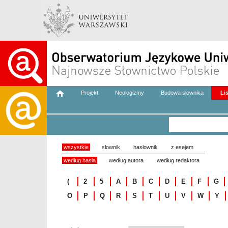
Projekt
Neologizmy
Budowa słownika
Li
wszystkie
słownik
hasłownik
z esejem
według hasła
według autora
według redaktora
(
2
5
A
B
C
D
E
F
G
O
P
Q
R
S
T
U
V
W
Y