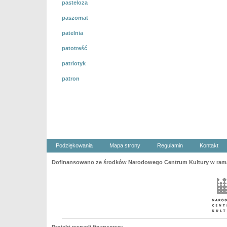
pasteloza
paszomat
patelnia
patotreść
patriotyk
patron
Podziękowania
Mapa strony
Regulamin
Kontakt
Dofinansowano ze środków Narodowego Centrum Kultury w ramac