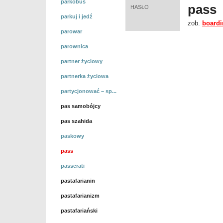
parkobus
pass
HASŁO
parkuj i jedź
zob.
boardi
parowar
parownica
partner życiowy
partnerka życiowa
partycjonować – sp...
pas samobójcy
pas szahida
paskowy
pass
passerati
pastafarianin
pastafarianizm
pastafariański