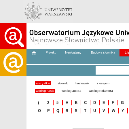
Projekt
Neologizmy
Budowa słownika
Li
wszystkie
słownik
hasłownik
z esejem
według hasła
według autora
według redaktora
(
2
5
A
B
C
D
E
F
G
O
P
Q
R
S
T
U
V
W
Y