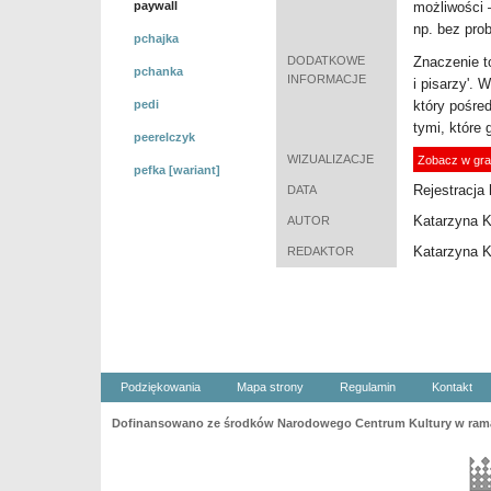
paywall
możliwości 
np. bez pro
pchajka
DODATKOWE
Znaczenie t
pchanka
INFORMACJE
i pisarzy'. 
pedi
który pośre
tymi, które 
peerelczyk
WIZUALIZACJE
Zobacz w gra
pefka [wariant]
Rejestracja 
DATA
Katarzyna K
AUTOR
Katarzyna K
REDAKTOR
Podziękowania
Mapa strony
Regulamin
Kontakt
Dofinansowano ze środków Narodowego Centrum Kultury w ramac