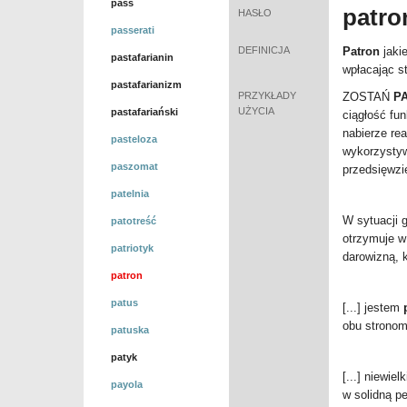
pass
patr
HASŁO
passerati
DEFINICJA
Patron
jakie
pastafarianin
wpłacając st
pastafarianizm
PRZYKŁADY
ZOSTAŃ
P
UŻYCIA
pastafariański
ciągłość fu
nabierze re
pasteloza
wykorzystyw
paszomat
przedsięwzi
patelnia
W sytuacji 
patotreść
otrzymuje w
patriotyk
darowizną, 
patron
patus
[...]
jestem
obu strono
patuska
patyk
[...] niewi
payola
w solidną pe