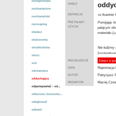
nutrigenetyka
oddy
HASŁO
nutritarianizm
DEFINICJA
«o tkaninie 
nutritariański
PRZYKŁADY
Pomijając k
nutscaping
UŻYCIA
palącym sło
obalacz
materiału
(
sz
obdzwonka
Nie łudźmy 
obselitofobia
(
monikawitkows
oburz
WIZUALIZACJE
Zobacz w gra
ocb
Rejestracja 
DATA
odchamiacz
Patrycjusz 
AUTOR
oddychający
Maciej Cze
REDAKTOR
odjaniepawlać – od...
odkurzacz bezworko...
odlajkować
odlubić