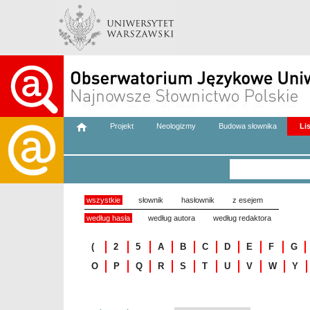
Projekt
Neologizmy
Budowa słownika
Li
wszystkie
słownik
hasłownik
z esejem
według hasła
według autora
według redaktora
(
2
5
A
B
C
D
E
F
G
O
P
Q
R
S
T
U
V
W
Y