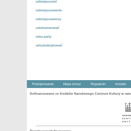
odmiejscowić
odmiejscowienie
odmiejscowiony
odobserwować
odra party
odsubskrybować
Podziękowania
Mapa strony
Regulamin
Kontakt
Dofinansowano ze środków Narodowego Centrum Kultury w ramac