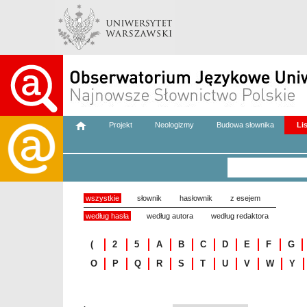
Projekt
Neologizmy
Budowa słownika
Li
wszystkie
słownik
hasłownik
z esejem
według hasła
według autora
według redaktora
(
2
5
A
B
C
D
E
F
G
O
P
Q
R
S
T
U
V
W
Y