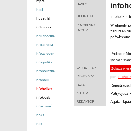
impro
infoh
HASŁO
incel
DEFINICJA
Infoholizm t
industrial
PRZYKŁADY
W ubiegły p
influencer
UŻYCIA
zaburzeń or
influencerka
poświęcono
infoagresja
Profesor Ma
infoagresor
(
manager.mone
infografika
WIZUALIZACJE
Zobacz w gra
infoholiczka
ODSYŁACZE
por.
infoholi
infoholik
Rejestracja 
DATA
infoholizm
Patrycjusz 
AUTOR
infokiosk
Agata Hącia
REDAKTOR
infuzować
inoks
inox