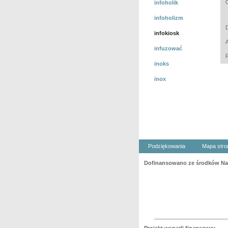
infoholik
infoholizm
infokiosk
infuzować
inoks
inox
Podziękowania
Mapa stro
Dofinansowano ze środków Nar