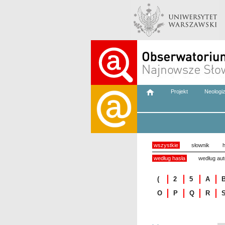
Projekt
Neologi
wszystkie
słownik
h
według hasła
według aut
(
2
5
A
O
P
Q
R