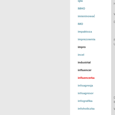
igła
IMHO
imieninować
IMO
impaktoza
imprezownia
impro
incel
industrial
influencer
influencerka
infoagresja
infoagresor
infografika
infoholiczka