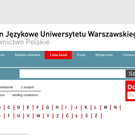
zmy
Budowa słownika
Lista haseł
Eseje
Wydarzenia
Camera 
Do
asłownik
z esejem
ora
według redaktora
B
C
D
E
F
G
H
I
J
K
L
M
N
S
T
U
V
W
Y
Z
Ć
Ł
Ś
Ż