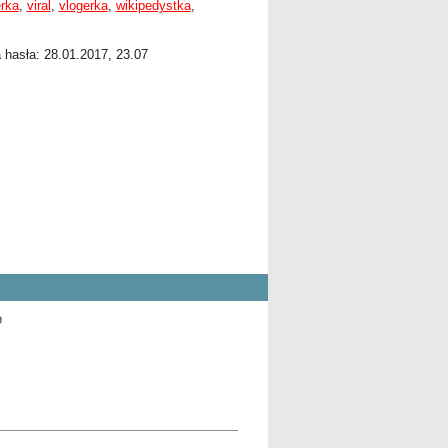
erka
,
viral
,
vlogerka
,
wikipedystka
,
a hasła: 28.01.2017, 23.07
9