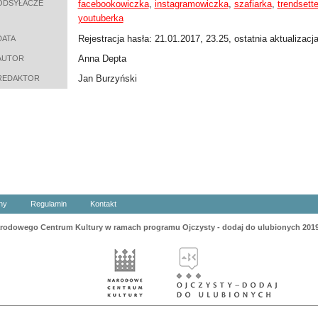
ODSYŁACZE
facebookowiczka
,
instagramowiczka
,
szafiarka
,
trendsett
youtuberka
Rejestracja hasła: 21.01.2017, 23.25, ostatnia aktualizacj
DATA
Anna Depta
AUTOR
Jan Burzyński
REDAKTOR
ny
Regulamin
Kontakt
odowego Centrum Kultury w ramach programu Ojczysty - dodaj do ulubionych 201