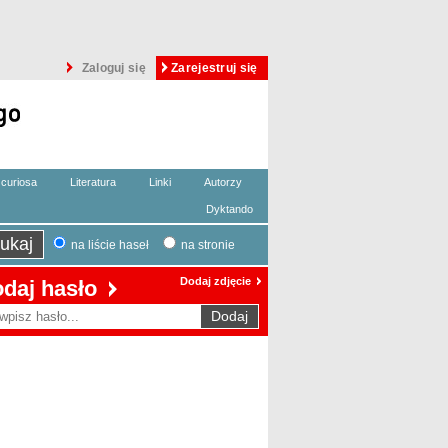
Zaloguj się
Zarejestruj się
curiosa
Literatura
Linki
Autorzy
Dyktando
na liście haseł
na stronie
Dodaj zdjęcie
daj hasło