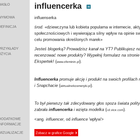
influencerka
HASŁO
WYMOWA
influenserka
DEFINICJA
środ.
«dziewczyna lub kobieta popularna w internecie, akt
społecznościowych i wywierająca silny wpływ na opinie sw
celu promowania określonych marek
»
PRZYKŁADY
Jesteś blogerką? Prowadzisz kanał na YT? Publikujesz na
UŻYCIA
recenzować nowe produkty? Wypełnij formularz na stronie 
Ekspertek!
(
).
www.ofeminin.pl
Influencerka
promuje akcję i produkt na swoich profilach
i Snapchacie
(
).
wirtualnekosmetyki.pl
To był pierwszy tak zdecydowany głos spoza świata polityk
zabrała
influencerka
i wzięta modelka
(
).
i-d.vice.com
DODATKOWE
<ang.
influencer
, od
influence
'wpływ'>
INFORMACJE
WIZUALIZACJE
Zobacz w grafice Google