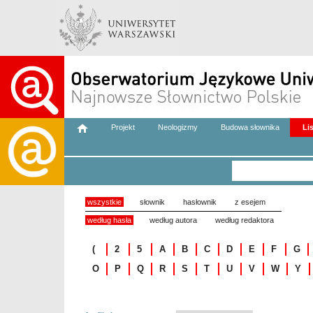
Projekt
Neologizmy
Budowa słownika
Li
wszystkie
słownik
hasłownik
z esejem
według hasła
według autora
według redaktora
(
2
5
A
B
C
D
E
F
G
O
P
Q
R
S
T
U
V
W
Y