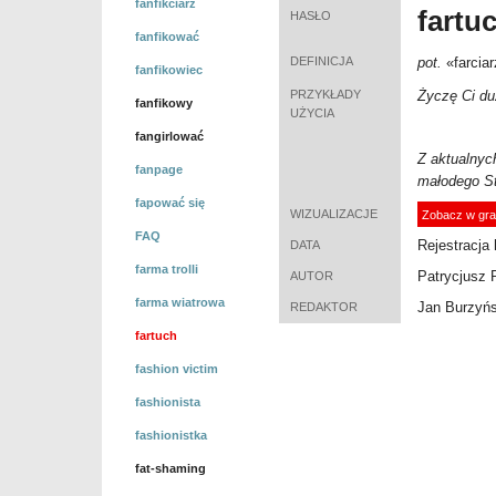
fanfikciarz
fartu
HASŁO
fanfikować
DEFINICJA
pot.
«
farcia
fanfikowiec
PRZYKŁADY
Życzę Ci du
fanfikowy
UŻYCIA
fangirlować
Z aktualnyc
fanpage
małodego St
fapować się
WIZUALIZACJE
Zobacz w gra
FAQ
Rejestracja 
DATA
farma trolli
Patrycjusz 
AUTOR
farma wiatrowa
Jan Burzyńs
REDAKTOR
fartuch
fashion victim
fashionista
fashionistka
fat-shaming