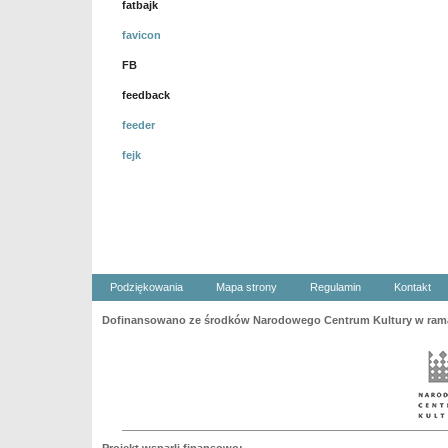
fatbajk
favicon
FB
feedback
feeder
fejk
Podziękowania
Mapa strony
Regulamin
Kontakt
Dofinansowano ze środków Narodowego Centrum Kultury w ramac