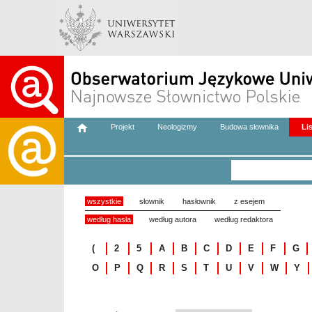
Projekt
Neologizmy
Budowa słownika
Li
wszystkie
słownik
hasłownik
z esejem
według hasła
według autora
według redaktora
(
2
5
A
B
C
D
E
F
G
O
P
Q
R
S
T
U
V
W
Y