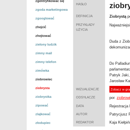
zgentryfikować się
ziobr
HASŁO
zgoda marketingowa
DEFINICJA
Ziobrystą
po
zgooglować
PRZYKŁADY
Najważniejs
zhejcić
UŻYCIA
zhejtować
Duda z Ziob
zielony ludzik
dekomunizac
zimny mail
zimny telefon
Do Palladiu
parlamentar
zimówka
Patryk Jaki
ziobrowiec
Jarosław Ka
ziobrysta
WIZUALIZACJE
Zobacz w gra
ziobrystka
ODSYŁACZE
por.
ziobrow
zipować
Rejestracja 
DATA
Patrycjusz 
zlajkować
AUTOR
Kaja Kiełpi
REDAKTOR
złodupiec