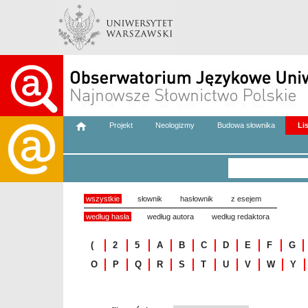
Projekt
Neologizmy
Budowa słownika
Li
wszystkie
słownik
hasłownik
z esejem
według hasła
według autora
według redaktora
(
2
5
A
B
C
D
E
F
G
O
P
Q
R
S
T
U
V
W
Y