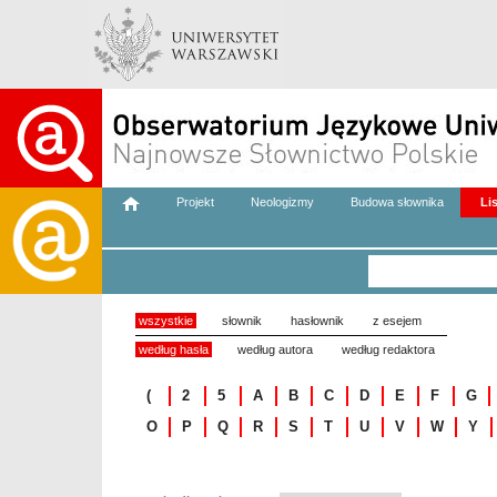
Projekt
Neologizmy
Budowa słownika
Li
wszystkie
słownik
hasłownik
z esejem
według hasła
według autora
według redaktora
(
2
5
A
B
C
D
E
F
G
O
P
Q
R
S
T
U
V
W
Y