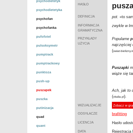
psychodietetyk
pusz
HASŁO
psychodietetyka
DEFINICJA
pot.
«
to sa
psychofan
INFORMACJA
zwykle w l
psychofanka
GRAMATYCZNA
pufofotel
PRZYKŁADY
Popularne
p
UŻYCIA
najczęściej
pulsoksymetr
(
swiat-bielizny.i
pumptrack
pumptrackowy
Puszapki
ma
punktoza
wiąże się t
push-up
puszapek
Ach, jak to
(
).
vitalia.pl
puszka
WIZUALIZACJE
Zobacz w gra
putinizacja
ODSYŁACZE
brafitting
quad
LICENCJA
Hasło udost
quant
Rejestracja 
DATA