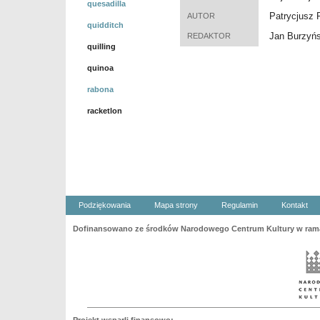
quesadilla
Patrycjusz 
AUTOR
quidditch
Jan Burzyńs
REDAKTOR
quilling
quinoa
rabona
racketlon
Podziękowania
Mapa strony
Regulamin
Kontakt
Dofinansowano ze środków Narodowego Centrum Kultury w ramac